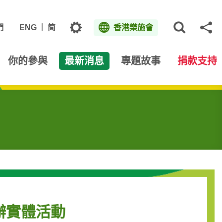
主題
們
ENG
简
香港樂施會
打開網
分
你的參與
最新消息
專題故事
捐款支持
辦實體活動