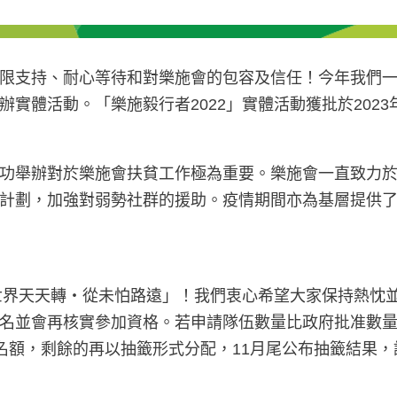
限支持、耐心等待和對樂施會的包容及信任！今年我們一
體活動。「樂施毅行者2022」實體活動獲批於2023年
功舉辦對於樂施會扶貧工作極為重要。樂施會一直致力
計劃，加強對弱勢社群的援助。疫情期間亦為基層提供
：世界天天轉‧從未怕路遠」！我們衷心希望大家保持熱忱
會再核實參加資格。若申請隊伍數量比政府批准數量為多，「樂
先獲派名額，剩餘的再以抽籤形式分配，11月尾公布抽籤結果