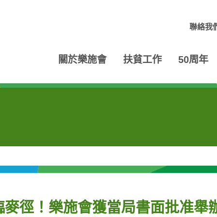
聯絡我
關於樂施會
扶貧工作
50周年
臨麥徑！樂施會獲當局書面批准舉