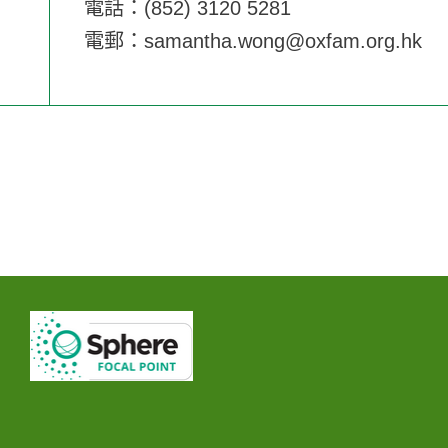
電話：(852) 3120 5281
電郵：
samantha.wong@oxfam.org.hk