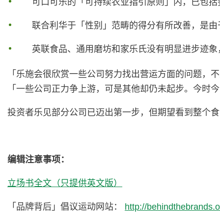
可口可乐的「可持续农业指引原则」内，已包括
联合利华于「性别」范畴的得分有所改善，是由
英联食品、通用磨坊和家乐氏没有明显进步迹象
「乐施会很欣赏一些公司努力找出营运方面的问题，不
「一些公司正力争上游，可是其他却仍未起步。今时今
投资者乐见部分公司已迈出第一步，但期望看到整个食
编辑注意事项：
立场书全文（只提供英文版）
「品牌背后」倡议运动网站：
http://behindthebrands.