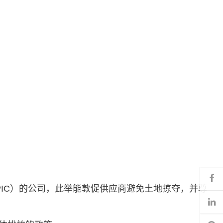
Fa
IC）的公司，此举能敦促供应商避免土地掠夺，并尊
Li
Pi