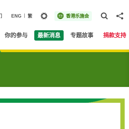
主题
们
ENG
繁
香港乐施会
打开网
分
你的参与
最新消息
专题故事
捐款支持