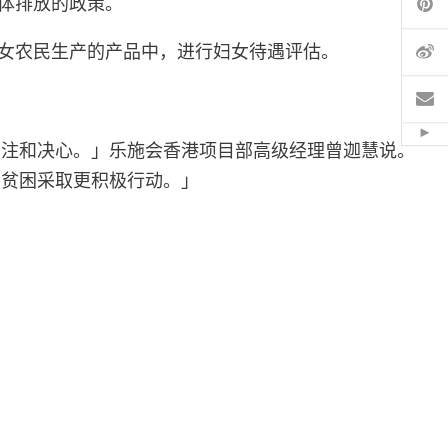
体排放的政策。
微
女农民生产的产品中，进行妇女待遇评估。
电
Hid
关注和决心。」乐施会香港项目部高级经理曾迦慧说。
和贫困采取更积极行动。」