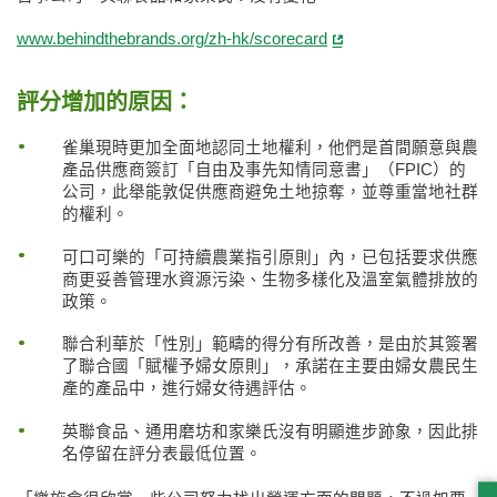
www.behindthebrands.org/zh-hk/scorecard
評分增加的原因：
雀巢現時更加全面地認同土地權利，他們是首間願意與農
產品供應商簽訂「自由及事先知情同意書」（FPIC）的
公司，此舉能敦促供應商避免土地掠奪，並尊重當地社群
的權利。
可口可樂的「可持續農業指引原則」內，已包括要求供應
商更妥善管理水資源污染、生物多樣化及溫室氣體排放的
政策。
聯合利華於「性別」範疇的得分有所改善，是由於其簽署
了聯合國「賦權予婦女原則」，承諾在主要由婦女農民生
產的產品中，進行婦女待遇評估。
英聯食品、通用磨坊和家樂氏沒有明顯進步跡象，因此排
名停留在評分表最低位置。