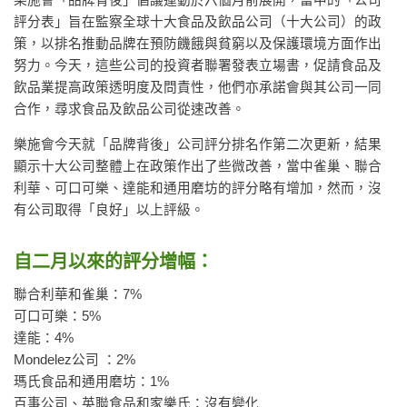
樂施會「品牌背後」倡議運動於六個月前展開，當中的「公司
評分表」旨在監察全球十大食品及飲品公司（十大公司）的政
策，以排名推動品牌在預防饑餓與貧窮以及保護環境方面作出
努力。今天，這些公司的投資者聯署發表立場書，促請食品及
飲品業提高政策透明度及問責性，他們亦承諾會與其公司一同
合作，尋求食品及飲品公司從速改善。
樂施會今天就「品牌背後」公司評分排名作第二次更新，結果
顯示十大公司整體上在政策作出了些微改善，當中雀巢、聯合
利華、可口可樂、達能和通用磨坊的評分略有增加，然而，沒
有公司取得「良好」以上評級。
自二月以來的評分增幅：
聯合利華和雀巢：7%
可口可樂：5%
達能：4%
Mondelez公司 ：2%
瑪氏食品和通用磨坊：1%
百事公司、英聯食品和家樂氏：沒有變化