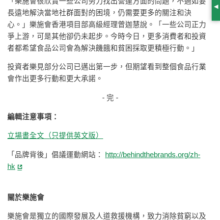
「樂施會很欣賞一些公司努力找出營運方面的問題，不過如要
S
長遠地解決當地社群面對的困境，仍需要更多的關注和決
心。」樂施會香港項目部高級經理曾迦慧說。「一些公司正力
爭上游，可是其他卻仍未起步。今時今日，更多消費者和投資
者都希望食品公司會為解決饑餓和貧困採取更積極行動。」
投資者樂見部分公司已邁出第一步，但期望看到整個食品行業
會作出更多行動和更大承諾。
- 完 -
編輯注意事項：
立場書全文（只提供英文版）
「品牌背後」倡議運動網站：
http://behindthebrands.org/zh-
hk
關於樂施會
樂施會是獨立的國際發展及人道救援機構，致力消除貧窮以及