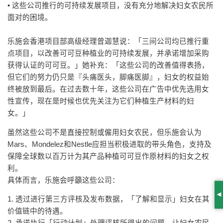
• 这些公司推行的可持续发展项目，没有充分地解决妇女农民所
面对的困境。
乐施会香港项目部高级经理曾迦慧说：「三间公司均已推行重
点项目，以改善可可豆种植业的可持续发展，并承诺增加采购
获得认证的可可豆。」她补充：「这些公司的改善值得表扬，
但它们的努力仍只是『头痛医头，脚痛医脚』，妇女的权益始
终被放到最后。在过去数十年，这些公司在广告中优先选用女
性宣传，现在是时候也优先关注为它们种植生产材料的妇
女。」
虽然这些公司不是直接控制或僱用妇女农民，但乐施会认为
Mars、Mondelez和Nestle应担当积极进取的带头角色，支持及
保障全球数以百万计为其产品种植可可豆作原材料的妇女之权
利。
具体而言，乐施会呼籲这些公司：
S
1. 透过进行第三方评核及发布数据，「了解和显示」妇女在其
价值链中的待遇。