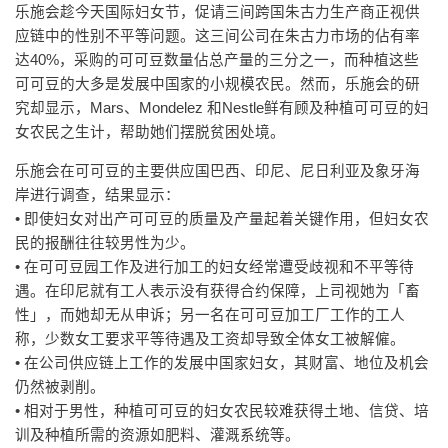
乐施会趁今天国际妇女节，促请三间跨国朱古力生产商正视供
应链中的性别不平等问题。这三间公司在朱古力市场的佔有率
达40%，采购的可可豆数量佔总产量的三分之一，而种植这些
可可豆的大多是发展中国家的小规模农民。然而，乐施会的研
究却显示，Mars、Mondelez 和Nestle鲜有顾及种植可可豆的妇
女农民之生计，帮助她们摆脱贫困处境。
乐施会在可可豆的主要供应国巴西、印尼、尼日利亚及象牙海
岸进行调查，结果显示：
• 即使妇女对出产可可豆的质量及产量起着关键作用，但妇女农
民的报酬往往较男性为少。
• 在可可豆园工作及进行加工的妇女经常遭受歧视和不平等待
遇。在印尼就有工人表示没有获得合约保障，上司视她为「畜
性」，而她却无从申诉；另一名在可可豆加工厂工作的工人
称，少数女工要求平等待遇及工资却导致全体女工被解僱。
• 在公司供应链上工作的发展中国家妇女，其财富、地位及机会
仍然被剥削。
• 相对于男性，种植可可豆的妇女农民较难获得土地、信贷、培
训及种植所需的资源如肥料、灌溉系统等。