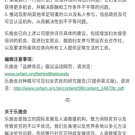
2. 承诺执行「行动计划」处理评核所得出的问题，让妇女农民
获得更多机会，并解决薪酬和工作条件不平等的问题。
3. 推动及影响其他举足轻重的公众及私人参与，包括政府及可
可豆认证机构，从而解决性别不平等问题。
乐施会已向上述公司提供详尽具体的建议，包括增加妇女接受
培训的机会、促进妇女就业、鼓励妇女参与营运农业合作社，
以及要求所属供应商向所有工人提供足够生活的工资。
编辑注意事项：
乐施会「品牌背后」倡议运动网页，请浏览：
www.oxfam.org/behindthebrands
乐施会对种植可可豆妇女农民的研究报告(只提供英文版)，请浏
览：
http://www.oxfam.org.hk/content/98/content_14870tc.pdf
-完-
关于乐施会
乐施会是独立的国际发展及人道救援机构，致力消除贫穷以及
导致贫穷的不公平状况。我们在香港以及世界各地以多元方法
解决贫穷问题，包括推行社区可持续发展项目、人道救援及灾