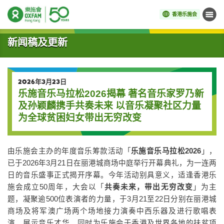
香港乐施会
菜单
开始主要内容
新闻稿及更新
2026年3月23日
乐施音乐马拉松2026揭幕 著名音乐家罗乃新
及孙颖麟携手共奏未来 以音乐凝聚社区力量
为全球贫困妇女带出无穷改变
由乐施会主办的年度音乐筹款活动「
乐施音乐马拉松2026
」，
已于2026年3月21日在丽港城商场中庭举行开幕典礼，为一连两
日的音乐盛事正式揭开序幕。今年活动别具意义，适逢香港乐
施会成立50周年，大会以「
共奏未来，带出无穷改变
」为主
题，凝聚逾500位表演者的力量，于3月21至22日分别在丽港城
商场及将军澳广场两个场地接力演奏中西乐器及进行歌唱表
演，展示音乐才华，同时为乐施会于香港及世界各地的扶贫项