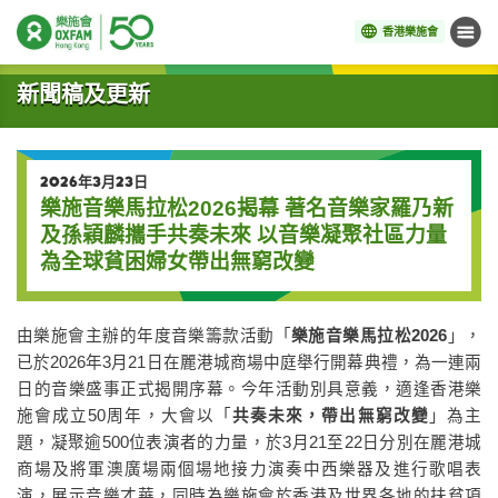
香港樂施會
目錄
開始主要內容
新聞稿及更新
2026年3月23日
樂施音樂馬拉松2026揭幕 著名音樂家羅乃新
及孫穎麟攜手共奏未來 以音樂凝聚社區力量
為全球貧困婦女帶出無窮改變
由樂施會主辦的年度音樂籌款活動「
樂施音樂馬拉松2026
」，
已於2026年3月21日在麗港城商場中庭舉行開幕典禮，為一連兩
日的音樂盛事正式揭開序幕。今年活動別具意義，適逢香港樂
施會成立50周年，大會以「
共奏未來，帶出無窮改變
」為主
題，凝聚逾500位表演者的力量，於3月21至22日分別在麗港城
商場及將軍澳廣場兩個場地接力演奏中西樂器及進行歌唱表
演，展示音樂才華，同時為樂施會於香港及世界各地的扶貧項