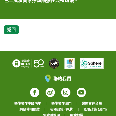
色士風演奏家孫穎麟擔任典禮司儀。
對氣候變化，期望透過音樂為全球貧困婦女帶來改
演。
變。
返回
聯絡我們
Facebook
Weibo
Instagram
YouTube
樂施會在中國內地
樂施會在澳門
樂施會在台灣
網站使用條款
私隱政策 (香港)
私隱政策 (澳門)
無障礙聲明
網站地圖