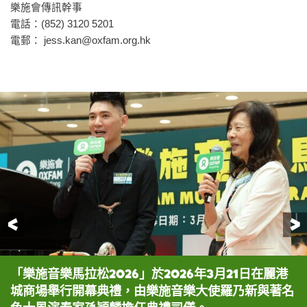
樂施會傳訊幹事
電話：(852) 3120 5201
電郵：
jess.kan@oxfam.org.hk
前一頁
「樂施音樂馬拉松2026」於2026年3月21日在麗港
活動主要贊助通利琴行總裁李敬天及多位音樂界嘉賓
樂施會總裁鄧智輝致辭表示，今年所籌款項將支持樂
樂施音樂大使羅乃新，與世界冠軍口琴演奏家梁栢渝
著名色士風演奏家孫穎麟獻獨奏《熱咖啡》一曲。
S’way色士風合奏團為大家帶來精彩合奏。
世界冠軍口琴演奏家梁栢渝獨奏《Adios Nonino
小小鋼琴演奏家韓宗佑獨奏《Les cyclopes》一
城商場舉行開幕典禮，由樂施音樂大使羅乃新與著名
出席開幕典禮。
施會全球扶貧項目，包括協助婦女提升經濟自主及應
及著名女高音葉葆菁以鋼琴及口琴伴奏獻上聲樂表
by Astor Piazzolla》一曲。
曲。