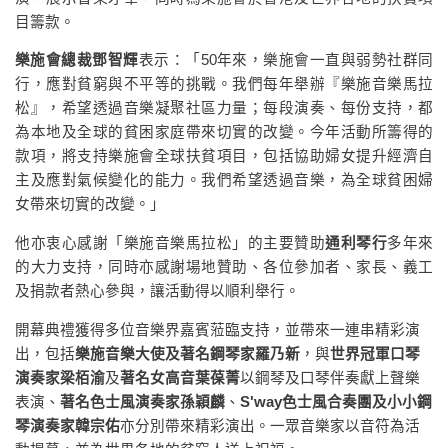
目籌款。
樂施會總裁鄧智輝
表示：「50年來，樂施會一直與弱勢社群同
行，應對貧窮與不平等的挑戰。我們每年舉辦『樂施音樂馬拉
松』，希望透過音樂凝聚社區力量；每段演奏、每份支持，都
為本地及全球的貧困家庭帶來切實的改變。今年活動所籌得的
款項，將支持樂施會全球扶貧項目，包括協助婦女提升經濟自
主及應對氣候變化的能力。我們希望透過音樂，為全球貧困婦
女帶來切實的改變。」
他亦衷心感謝「樂施音樂馬拉松」的主要贊助
通利琴行
多年來
的大力支持，同時亦感謝場地贊助、各位參加者、家長、義工
及捐款者熱心參與，讓活動得以順利舉行。
開幕典禮獲得多位音樂界嘉賓蒞臨支持，並帶來一連串精彩演
出，包括
樂施音樂大使及著名鋼琴家羅乃新
，與
世界冠軍口琴
演奏家梁栢渝
及
著名女高音葉葆菁
以鋼琴及口琴伴奏獻上聲樂
表演、
著名色士風演奏家孫穎麟
、
S'way色士風合奏團及小小鋼
琴演奏家韓宗佑
亦分別帶來精彩演出。一眾音樂家以音符為活