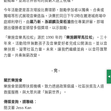
動揭幕，並為世界各地的貧窮人送上祝福。
今年活動更是首次增設比賽環節，鼓勵參加者以獨奏、合奏或
獨唱等形式展現音樂造詣。決賽於同日下午2時在麗港城商場中
庭順利舉行，由
羅乃新、孫穎麟及梁栢渝
擔任專業評審，即場
選出優勝者並頒發多個獎項，以示鼓勵。
「樂施音樂馬拉松」源於 1990 年的「
樂施鋼琴馬拉松
」。三十
年來，活動陪伴無數孩子及音樂愛好者完成公開演出，並以音
樂扶貧、凝聚社區力量。未來，讓我們繼續並肩，以音符匯聚
力量，共奏無窮改變。
- 完 -
S
關於樂施會
樂施會是國際扶貧機構，致力透過政策倡議、社區扶貧及人道
救援服務，與大眾共建「無窮世界」。
傳媒查詢，請聯絡：
簡汶蓁 Jess Kan