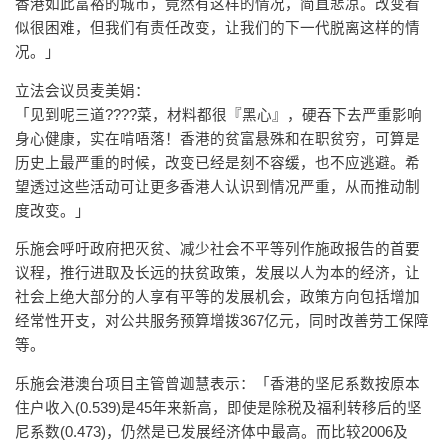
香港如此富裕的城市，竟然有这样的情况，简直悲凉。改变看
似很困难，但我们有责任改变，让我们的下一代脱离这样的情
况。」
立法会议员麦美娟：
「见到呢三道????菜，材料都很『黑心』，硬吞下去严重影响
身心健康，实在啃唔落！香港的贫富悬殊和在职贫穷，可算是
历史上最严重的时候，改变已经是刻不容缓，也不应逃避。希
望透过这些活动可让更多香港人认识到情况严重，从而推动制
度改变。」
乐施会呼吁政府把灭贫、减少社会不平等列作施政报告的首要
议程，推行进取及长远的扶贫政策，发展以人为本的经济，让
社会上绝大部分的人享有平等的发展机会，政策方向包括增加
经常性开支，对公共服务预算增拨367亿元，同时改善劳工保障
等。
乐施会港澳台项目主管曾迦慧表示：「香港的坚尼系数按原本
住户收入(0.539)是45年来新高，即使是除税及福利转移后的坚
尼系数(0.473)，仍然是已发展经济体中最高。而比较2006及