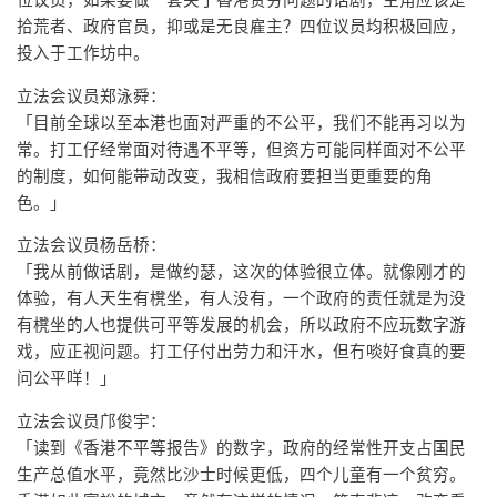
位议员，如果要做一套关于香港贫穷问题的话剧，主角应该是
拾荒者、政府官员，抑或是无良雇主？四位议员均积极回应，
投入于工作坊中。
立法会议员郑泳舜：
「目前全球以至本港也面对严重的不公平，我们不能再习以为
常。打工仔经常面对待遇不平等，但资方可能同样面对不公平
的制度，如何能带动改变，我相信政府要担当更重要的角
色。」
立法会议员杨岳桥：
「我从前做话剧，是做约瑟，这次的体验很立体。就像刚才的
体验，有人天生有櫈坐，有人没有，一个政府的责任就是为没
有櫈坐的人也提供可平等发展的机会，所以政府不应玩数字游
戏，应正视问题。打工仔付出劳力和汗水，但冇啖好食真的要
问公平咩！」
立法会议员邝俊宇：
「读到《香港不平等报告》的数字，政府的经常性开支占国民
生产总值水平，竟然比沙士时候更低，四个儿童有一个贫穷。