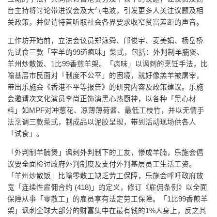
台主持将讨论带进议会及大气电波，引发更多人关注议题及相
关政策，并促请特首听取社会各界要求收窄贫富差距的声音。
工作坊开始前，立法会议员郑泳舜、邝俊宇、麦美娟、杨岳桥
先试食三款「宰羊的99道疯味」菜式，包括：外判制羊腩煲、
羊州炒散饭、1比99香煎羊架。「疯味」以讽刺的烹饪手法，比
喻基层市民面对「制度不公平」的困境，就好像羔羊被屠宰，
带出乐施会《香港不平等报告》的研究内容及政策建议。乐施
会邀请次文化演员李尚正饰演黑心热厨神，以各种「黑心材
料」如MPF对冲葱花、凉薄薄荷酱、最低工枝竹，并以无情手
法烹调三款菜式，制成品以泥胶呈现，带到活动现场供各人
「试食」。
「外判制羊腩煲」讽刺外判制下的工友，惨成羊腩，乐施会倡
议要全面检讨政府外判制度及支付外判基层员工生活工资。
「羊州炒散饭」比喻零散工缺乏劳工保障，乐施会呼吁政府放
宽「连续性雇佣合约 (418)」的定义，修订《雇佣条例》以全面
保障从事「零散工」的雇员享有法定劳工保障。「1比99香煎羊
架」讽刺全球大部分的财富集中在最有钱的1%人身上，反之其