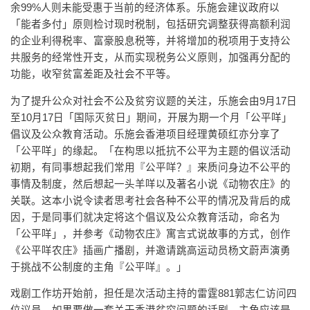
余99%人则未能受惠于当前的经济体系。乐施会建议政府以
「能者多付」原则检讨现时税制，包括研究调整获得高额利润
的企业利得税率、富豪股息税等，并将增加的税项用于支持公
共服务的经常性开支，从而实现税务公义原则，加强再分配的
功能，收窄贫富差距及社会不平等。
为了提升公众对社会不公及贫穷议题的关注，乐施会由9月17日
至10月17日「国际灭贫日」期间，开展为期一个月「公平咩」
倡议及公众教育活动。乐施会香港项目经理黄硕红亦分享了
「公平咩」的缘起。「在构思以抵抗不公平为主题的倡议活动
初期，有同事想起我们常用『公平咩？』来质问身边不公平的
事情及制度，然后想起一头羊咩以及著名小说《动物农庄》的
关联。这本小说令读者思考社会各种不公平的情况及背后的成
因，于是同事们就决定将这个倡议及公众教育活动，命名为
「公平咩」，并参考《动物农庄》寓言式说故事的方式，创作
《公平咩农庄》插画广播剧，并邀请跳高运动员杨文蔚声演勇
于挑战不公制度的主角『公平咩』。」
戏剧工作坊开始前，担任是次活动主持的雷霆881郭志仁访问四