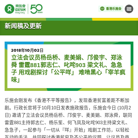
香港乐施会
菜单
开始主要内容
新闻稿及更新
2018年10月02日
立法会议员杨岳桥、麦美娟、邝俊宇、郑泳
舜 雷霆881郭志仁、叱咤903 梁文礼、急急
子 用戏剧探讨「公平咩」 难啃黑心「宰羊疯
味」
乐施会刚发布《香港不平等报告》，发现香港贫富差距不断加
剧。行政长官将于10月10日发表施政报告，乐施会今日 (10月2
日) 邀请了立法会议员杨岳桥、邝俊宇、麦美娟、郑泳舜，联同
雷霆881主持郭志仁、杨乐笙、何飞凤及叱咤903主持梁文礼、
急急子，一起参与「一切从『咩』开始」戏剧工作坊，以轻松
互动的手法，共同探讨香港贫穷及不公平的议题，让议员及商