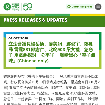
Oxfam Hong Kong
Menu
Start main content
Press Releases & Updates
02 OCT 2018
立法會議員楊岳橋、麥美娟、鄺俊宇、鄭泳
舜 雷霆881郭志仁、叱咤903 梁文禮、急急
子 用戲劇探討「公平咩」 難啃黑心「宰羊瘋
味」(Chinese only)
樂施會剛發布《香港不平等報告》，發現香港貧富差距不斷加
劇。行政長官將於10月10日發表施政報告，樂施會今日 (10月2
日) 邀請了立法會議員楊岳橋、鄺俊宇、麥美娟、鄭泳舜，聯同
雷霆881主持郭志仁、楊樂笙、何飛鳳及叱咤903主持梁文禮、
急急子，一起參與「一切從『咩』開始」戲劇工作坊，以輕鬆
互動的手法，共同探討香港貧窮及不公平的議題，讓議員及商