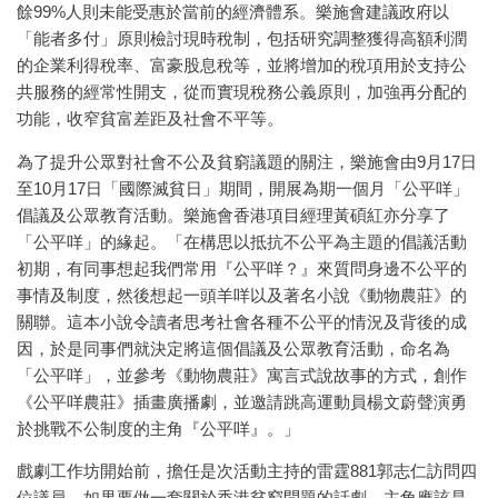
餘99%人則未能受惠於當前的經濟體系。樂施會建議政府以
「能者多付」原則檢討現時稅制，包括研究調整獲得高額利潤
的企業利得稅率、富豪股息稅等，並將增加的稅項用於支持公
共服務的經常性開支，從而實現稅務公義原則，加強再分配的
功能，收窄貧富差距及社會不平等。
為了提升公眾對社會不公及貧窮議題的關注，樂施會由9月17日
至10月17日「國際滅貧日」期間，開展為期一個月「公平咩」
倡議及公眾教育活動。樂施會香港項目經理黃碩紅亦分享了
「公平咩」的緣起。「在構思以抵抗不公平為主題的倡議活動
初期，有同事想起我們常用『公平咩？』來質問身邊不公平的
事情及制度，然後想起一頭羊咩以及著名小說《動物農莊》的
關聯。這本小說令讀者思考社會各種不公平的情況及背後的成
因，於是同事們就決定將這個倡議及公眾教育活動，命名為
「公平咩」，並參考《動物農莊》寓言式說故事的方式，創作
《公平咩農莊》插畫廣播劇，並邀請跳高運動員楊文蔚聲演勇
於挑戰不公制度的主角『公平咩』。」
戲劇工作坊開始前，擔任是次活動主持的雷霆881郭志仁訪問四