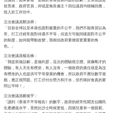
位議員，如果要做一套關於香港貧窮問題的話劇，主角應該是
拾荒者、政府官員，抑或是無良僱主？四位議員均積極回應，
投入於工作坊中。
立法會議員鄭泳舜：
「目前全球以至本港也面對嚴重的不公平，我們不能再習以為
常。打工仔經常面對待遇不平等，但資方可能同樣面對不公平
的制度，如何能帶動改變，我相信政府要擔當更重要的角
色。」
立法會議員楊岳橋：
「我從前做話劇，是做約瑟，這次的體驗很立體。就像剛才的
體驗，有人天生有櫈坐，有人沒有，一個政府的責任就是為沒
有櫈坐的人也提供可平等發展的機會，所以政府不應玩數字遊
戲，應正視問題。打工仔付出勞力和汗水，但冇啖好食真的要
問公平咩！」
立法會議員鄺俊宇：
「讀到《香港不平等報告》的數字，政府的經常性開支佔國民
生產總值水平，竟然比沙士時候更低，四個兒童有一個貧窮。