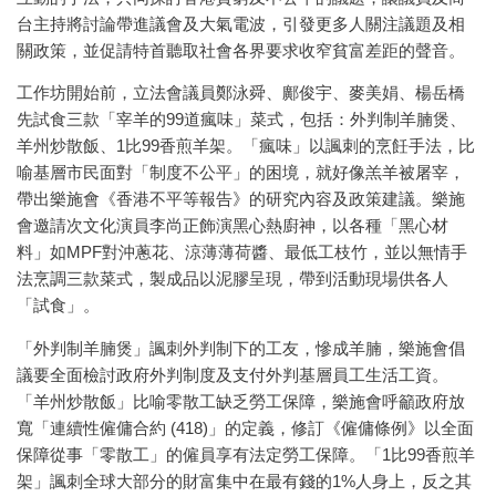
台主持將討論帶進議會及大氣電波，引發更多人關注議題及相
關政策，並促請特首聽取社會各界要求收窄貧富差距的聲音。
工作坊開始前，立法會議員鄭泳舜、鄺俊宇、麥美娟、楊岳橋
先試食三款「宰羊的99道瘋味」菜式，包括：外判制羊腩煲、
羊州炒散飯、1比99香煎羊架。「瘋味」以諷刺的烹飪手法，比
喻基層市民面對「制度不公平」的困境，就好像羔羊被屠宰，
帶出樂施會《香港不平等報告》的研究內容及政策建議。樂施
會邀請次文化演員李尚正飾演黑心熱廚神，以各種「黑心材
料」如MPF對沖蔥花、涼薄薄荷醬、最低工枝竹，並以無情手
法烹調三款菜式，製成品以泥膠呈現，帶到活動現場供各人
「試食」。
「外判制羊腩煲」諷刺外判制下的工友，慘成羊腩，樂施會倡
議要全面檢討政府外判制度及支付外判基層員工生活工資。
「羊州炒散飯」比喻零散工缺乏勞工保障，樂施會呼籲政府放
寬「連續性僱傭合約 (418)」的定義，修訂《僱傭條例》以全面
保障從事「零散工」的僱員享有法定勞工保障。「1比99香煎羊
架」諷刺全球大部分的財富集中在最有錢的1%人身上，反之其