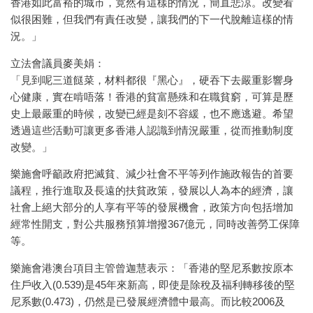
香港如此富裕的城市，竟然有這樣的情況，簡直悲涼。改變看
似很困難，但我們有責任改變，讓我們的下一代脫離這樣的情
況。」
立法會議員麥美娟：
「見到呢三道餸菜，材料都很『黑心』，硬吞下去嚴重影響身
心健康，實在啃唔落！香港的貧富懸殊和在職貧窮，可算是歷
史上最嚴重的時候，改變已經是刻不容緩，也不應逃避。希望
透過這些活動可讓更多香港人認識到情況嚴重，從而推動制度
改變。」
樂施會呼籲政府把滅貧、減少社會不平等列作施政報告的首要
議程，推行進取及長遠的扶貧政策，發展以人為本的經濟，讓
社會上絕大部分的人享有平等的發展機會，政策方向包括增加
經常性開支，對公共服務預算增撥367億元，同時改善勞工保障
等。
樂施會港澳台項目主管曾迦慧表示：「香港的堅尼系數按原本
住戶收入(0.539)是45年來新高，即使是除稅及福利轉移後的堅
尼系數(0.473)，仍然是已發展經濟體中最高。而比較2006及