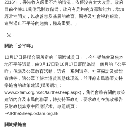
2016年，香港收入嚴重不均的情況，依舊沒有太大改善。政府
目前坐擁1.1萬億元財政儲備，政府有足夠的資源和能力，增加
經常性開支，以改善惠及基層的教育、醫療及社會福利服務。
這對遏止不平等的趨勢，極為重要。」
- 完 -
關於「公平咩」
10月17日是聯合國所定的「國際滅貧日」，今年樂施會聚焦本
地不平等議題，由9月17日到10月17日展開為期一個月的「公平
咩」倡議及公眾教育活動，透過一系列講座、社區探訪及媒體
宣傳等，讓公眾了解本港貧富懸殊現況，並呼籲市民聯署支持
樂施會的政策建議(聯署網址：
www.oxfam.org.hk/tc/fairthesheep.aspx)，我們會將有關的政策
建議內容及市民的聯署，轉交特區政府，要求政府在施政報告
及財政預算案中回應訴求。專題網頁：
FAIRtheSheep.oxfam.org.hk
關於樂施會