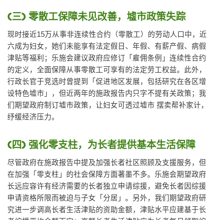
(三) 零散工保障未见改善，墟市政策失踪
现时接近15万从事非连续性合约（零散工）的劳动人口中，近
六成为妇女，她们未能享有法定假日、年假、有薪产假、病假
津贴等福利；乐施会建议政府应修订「雇佣条例」连续性合约
的定义，全面保障从事零散工可享有的法定劳工权益。此外，
行政长官于竞选时曾提到「促进地区发展，包括研究在各区增
设特色墟市」，但近两年的施政报告内只字不提有关政策；我
们期望政府制订墟市政策，让妇女可透过墟市 摆卖帮补家计，
纾缓经济压力。
(四) 强化零支柱，为长者提供基本生活保障
尽管政府在施政报告中提及加强长者社区照顾及支援服务，但
在加强「零支柱」的社会保障方面著墨不多。乐施会期望政府
长远应容许有经济需要的长者独立申请综援，避免长者因综援
申请资格所限而被迫与子女「分居」。另外，我们期望政府研
究进一步调高长者生活津贴的资助金额，津贴水平应建基于长