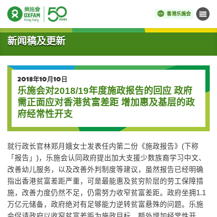
香港乐施会
菜单
开始主要内容
新闻稿及更新
2018年10月10日
乐施会对2018/19年度施政报告的回应 政府
需正面应对香港贫富差距 增加惠及基层的政
府经常性开支
就行政长官林郑月娥女士发表任内第二份《施政报告》(下称
「报告」)，乐施会认同政府提出加大支援少数族裔学习中文、
改善幼儿服务，以及改善外判制度等建议，虽然报告已经明确
指出香港贫富差距严重，可是最能惠及贫穷阶层的劳工保障措
施，改善力度仍然不足，仍需努力收窄贫富差距。政府坐拥1.1
万亿元储备，政府绝对有足够能力逆转贫富悬殊的问题。乐施
会促请政府以收窄贫富差距为施政目标，额外增加经常性开