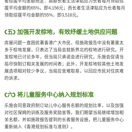
者综援平均金额而定：高额长者生活津贴应为长者每月领取综
援平均金额的65%，即4,156元；而长者生活津贴应为长者每月
领取综援平均金额的55%，即3,516元。
(五) 加强开发棕地，有效纾缓土地供应问题
房屋问题一直困扰著香港广大市民，但施政报告中没有著墨太
多于棕地发展，只表达了当局会就新界北的棕地进行研究。开
发棕地已讨论多年，但当局只承诺会进行研究，乐施会促请当
局尽快制订相关发展的时间表；此外，开发棕地较其他土地发
展选项相对较少争议，当局应舍难取易，以回应市民对住房难
的诉求。
(六) 将儿童服务中心纳入规划标准
乐施会同意政府制订幼儿中心服务名额的规划比率，以及加强
对社区保姆的训练及服务奖励金等。我们期望当局继续增加相
关名额，并如施政报告提到的长者服务设施，把儿童服务中心
重新纳入《香港规划标准与准则》。