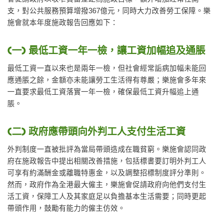
支，對公共服務預算增撥367億元，同時大力改善勞工保障。樂
施會就本年度施政報告回應如下：
(一) 最低工資一年一檢，讓工資加幅追及通脹
最低工資一直以來也是兩年一檢，但社會經常詬病加幅未能回
應通脹之餘，金額亦未能讓勞工生活得有尊嚴；樂施會多年來
一直要求最低工資落實一年一檢，確保最低工資升幅追上通
脹。
(二) 政府應帶頭向外判工人支付生活工資
外判制度一直被批評為當局帶頭造成在職貧窮。樂施會認同政
府在施政報告中提出相關改善措施，包括標書要訂明外判工人
可享有約滿酬金或離職特惠金，以及調整招標制度評分準則。
然而，政府作為全港最大僱主，樂施會促請政府向他們支付生
活工資，保障工人及其家庭足以負擔基本生活需要；同時更起
帶頭作用，鼓勵有能力的僱主仿效。