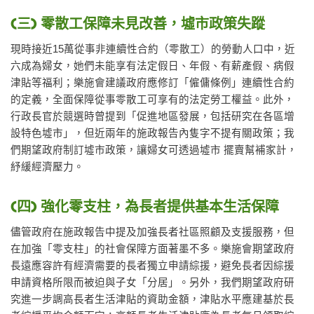
(三) 零散工保障未見改善，墟市政策失蹤
現時接近15萬從事非連續性合約（零散工）的勞動人口中，近
六成為婦女，她們未能享有法定假日、年假、有薪產假、病假
津貼等福利；樂施會建議政府應修訂「僱傭條例」連續性合約
的定義，全面保障從事零散工可享有的法定勞工權益。此外，
行政長官於競選時曾提到「促進地區發展，包括研究在各區增
設特色墟市」，但近兩年的施政報告內隻字不提有關政策；我
們期望政府制訂墟市政策，讓婦女可透過墟市 擺賣幫補家計，
紓緩經濟壓力。
(四) 強化零支柱，為長者提供基本生活保障
儘管政府在施政報告中提及加強長者社區照顧及支援服務，但
在加強「零支柱」的社會保障方面著墨不多。樂施會期望政府
長遠應容許有經濟需要的長者獨立申請綜援，避免長者因綜援
申請資格所限而被迫與子女「分居」。另外，我們期望政府研
究進一步調高長者生活津貼的資助金額，津貼水平應建基於長