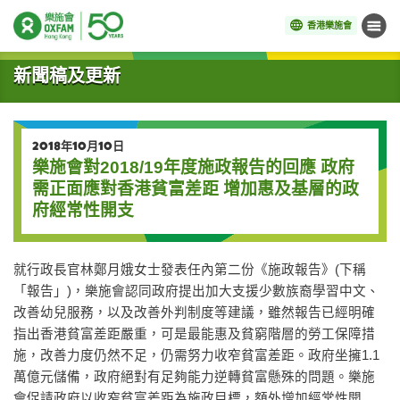
香港樂施會
目錄
開始主要內容
新聞稿及更新
2018年10月10日
樂施會對2018/19年度施政報告的回應 政府
需正面應對香港貧富差距 增加惠及基層的政
府經常性開支
就行政長官林鄭月娥女士發表任內第二份《施政報告》(下稱
「報告」)，樂施會認同政府提出加大支援少數族裔學習中文、
改善幼兒服務，以及改善外判制度等建議，雖然報告已經明確
指出香港貧富差距嚴重，可是最能惠及貧窮階層的勞工保障措
施，改善力度仍然不足，仍需努力收窄貧富差距。政府坐擁1.1
萬億元儲備，政府絕對有足夠能力逆轉貧富懸殊的問題。樂施
會促請政府以收窄貧富差距為施政目標，額外增加經常性開