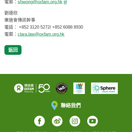
電郵：
shwong@oxfam.org.hk
劉德欣
樂施會傳訊幹事
電話： +852 3120 5272/ +852 6088 8930
電郵：
clara.law@oxfam.org.hk
返回
聯絡我們
Facebook
Weibo
Instagram
YouTube