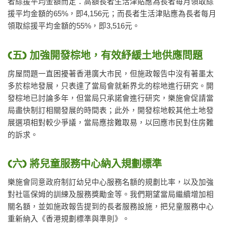
者綜援平均金額而定：高額長者生活津貼應為長者每月領取綜
援平均金額的65%，即4,156元；而長者生活津貼應為長者每月
領取綜援平均金額的55%，即3,516元。
(五) 加強開發棕地，有效紓緩土地供應問題
房屋問題一直困擾著香港廣大市民，但施政報告中沒有著墨太
多於棕地發展，只表達了當局會就新界北的棕地進行研究。開
發棕地已討論多年，但當局只承諾會進行研究，樂施會促請當
局盡快制訂相關發展的時間表；此外，開發棕地較其他土地發
展選項相對較少爭議，當局應捨難取易，以回應市民對住房難
的訴求。
(六) 將兒童服務中心納入規劃標準
樂施會同意政府制訂幼兒中心服務名額的規劃比率，以及加強
對社區保姆的訓練及服務獎勵金等。我們期望當局繼續增加相
關名額，並如施政報告提到的長者服務設施，把兒童服務中心
重新納入《香港規劃標準與準則》。