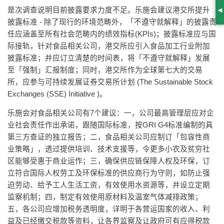
是次调查说明目前披露要求力度不足。乐施会建议港交所提升
S
披露标准 - 除了现行的环境范畴外，「不遵守就解释」的披露责
任应涵盖至所有社会范畴内的绩效指标(KPIs)；披露标准应与国
际接轨，针对食品相关公司，港交所应引入食品加工行业附加
披露标准；并应订立清楚的时间表，将「不遵守就解释」发展
至「强制」汇报制度；同时，港交所作为全球第七大的交易
所，应参与可持续发展证券交易所计划 (The Sustainable Stock
Exchanges (SSE) Initiative )。
乐施会对食品相关公司有7个建议：一，公司最高管理层应对企
业社会责任作出承诺，跟随国际标准，按GRI G4标准编制的具
第三方查证的独立报告；二，食品相关公司应制订「包容性商
业策略」，透过提供培训、技术支援等，令更多小农及贫穷社
区能够受惠于商业运作；三，确保供应链保障人权及环保，订
立符合国际人权劳工及环保标准的供应商行为守则，如防止强
迫劳动、给予工人生活工资，有效使用水资源等，并设立定期
监察机制；四，制定有效使用原材料及温室气体减排政策；
五，各公司应增加税务透明度，详明于各营运国家的收入、利
益及已经缴交税款等资料，让各界监察及让政府可有应得税款