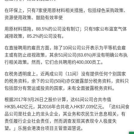
在环保上，只有7家使用原材料相关措施，包括绿色采购政策、
资源使用政策、鼓励有效率使
用原材料措拖，88.5%的公司没有制订；只有9家公布温室气体
减排政策，85.2%的公司没有。
在直接聘用的雇员方面，除了10间公司公开表示为平等机会雇
主或有防止歧视政策，其余51间公司(83.6%)并没有明确公布执
行相关政策。然而，它们合共聘用约400,000员工。
在税务透明度上，近两成公司（11间）没有提供任何个别国家
的税务资料，余下的公司(50间)亦仅披露部分税务资料，资料只
包括部分有营运或投资的国家，未有全面披露税务资料。
根据2017年9月26日之股价计算，这61间公司合共市值
HK$5,442亿元，其2016年合共收入HK$7,039亿元。「这61间食
品公司是社会上的龙头企业，其业务和农民生计息息相关，有
责任履行企业社会责任，然而调查发现其表现令人极度失
望。」乐施会港澳台项目主管曾迦慧说。