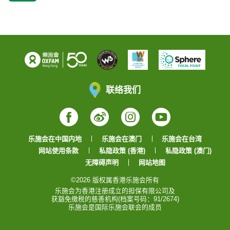
联络我们
Facebook
Weibo
Instagram
YouTube
乐施会在中国内地
乐施会在澳门
乐施会在台湾
网站使用条款
私隐政策 (香港)
私隐政策 (澳门)
无障碍声明
网站地图
©2026 版权属香港乐施会所有
乐施会为香港注册成立的担保有限公司及
获豁免缴税的慈善机构(档案号码：91/2674)
乐施会是国际乐施会联会的成员