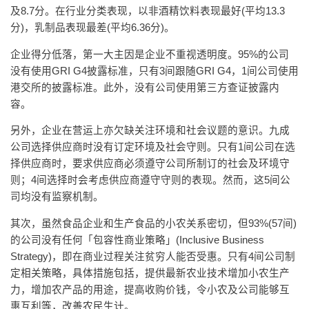
及8.7分。在行业分类表现，以非酒精饮料表现最好(平均13.3
分)，乳制品表现最差(平均6.36分)。
企业得分低落，第一大主因是企业不重视透明度。95%的公司
没有使用GRI G4披露标准，只有3间跟随GRI G4，1间公司使用
港交所的披露标准。此外，没有公司使用第三方查证披露内
容。
另外，企业在营运上亦欠缺关注环境和社会议题的意识。九成
公司选择供应商时没有订定环境及社会守则。只有1间公司在选
择供应商时，要求供应商必须遵守公司所制订的社会及环境守
则；4间选择时会考虑供应商遵守守则的表现。然而，这5间公
司均没有监察机制。
其次，虽然食品企业和生产食品的小农关系密切，但93%(57间)
的公司没有任何「包容性商业策略」(Inclusive Business
Strategy)，即在商业过程关注贫穷人能否受惠。只有4间公司制
定相关策略，具体措施包括，提供最新农业技术增加小农生产
力，增加农产品的用途，提高收购价钱，令小农及公司能够互
惠互利等，改善农民生计。