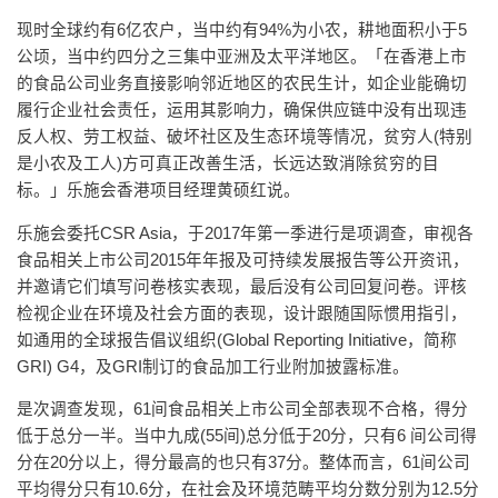
现时全球约有6亿农户，当中约有94%为小农，耕地面积小于5
公顷，当中约四分之三集中亚洲及太平洋地区。「在香港上市
的食品公司业务直接影响邻近地区的农民生计，如企业能确切
履行企业社会责任，运用其影响力，确保供应链中没有出现违
反人权、劳工权益、破坏社区及生态环境等情况，贫穷人(特别
是小农及工人)方可真正改善生活，长远达致消除贫穷的目
标。」乐施会香港项目经理黄硕红说。
乐施会委托CSR Asia，于2017年第一季进行是项调查，审视各
食品相关上市公司2015年年报及可持续发展报告等公开资讯，
并邀请它们填写问卷核实表现，最后没有公司回复问卷。评核
检视企业在环境及社会方面的表现，设计跟随国际惯用指引，
如通用的全球报告倡议组织(Global Reporting Initiative，简称
GRI) G4，及GRI制订的食品加工行业附加披露标准。
是次调查发现，61间食品相关上市公司全部表现不合格，得分
低于总分一半。当中九成(55间)总分低于20分，只有6 间公司得
分在20分以上，得分最高的也只有37分。整体而言，61间公司
平均得分只有10.6分，在社会及环境范畴平均分数分别为12.5分