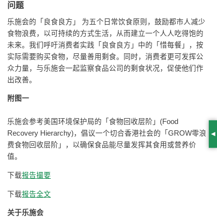
问题
乐施会的「良食良方」 为五个日常饮食原则，鼓励都市人减少
食物浪费，以可持续的方式生活，从而建立一个人人吃得饱的
未来。我们呼吁消费者实践「良食良方」中的「惜每餐」，按
实际需要购买食物，尽量善用剩食。同时，消费者更可发挥公
众力量，与乐施会一起监察食品公司的剩食状况，促使他们作
出改善。
附图一
乐施会参考美国环境保护局的「食物回收层阶」(Food
Recovery Hierarchy)，倡议一个切合香港社会的「GROW零浪
S
费食物回收层阶」，以确保食品能尽量发挥其食用或营养价
值。
下载
报告撮要
下载
报告全文
关于乐施会