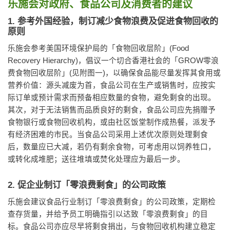
乐施会对政府、食品公司及消费者的建议
1. 参考外国经验，制订减少食物浪费及促进食物回收的
原则
乐施会参考美国环境保护局的「食物回收层阶」(Food
Recovery Hierarchy)，倡议一个切合香港社会的「GROW零浪
费食物回收层阶」(见附图一)，以确保食品能尽量发挥其食用或
营养价值：源头减废为首，食品公司在生产或销售时，应按实
际订单或预计需求而预备相应数量的食物，避免剩食的出现。
其次，对于无法销售而品质良好的剩食，食品公司应先捐赠予
食物银行或食物回收机构，或由社区饭堂制作成热餐，派发予
有经济困难的市民。当食品公司采用上述优次原则处理剩食
后，数量应已大减，若仍有剩余食物，可考虑用以饲养牲口，
或转化成堆肥；送往堆填或焚化处理应为最后一步。
2. 促企业制订「零浪费剩食」的公司政策
乐施会建议食品行业制订「零浪费剩食」的公司政策，定期检
查存货量，并给予员工明确指引以达致「零浪费剩食」的目
标。食品公司亦应尽早将剩食捐出，与食物回收机构建立稳定