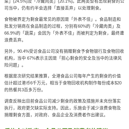
菜」(24.5%)及「冷藏肉类」(20.1%)。此两类型有出现剩食的公
司当中，仍有约半会选择「直接丢弃」以处理剩食。
食物被界定为剩食最常见的原因是「外表不佳」。食品制造和
批发分销商在食品制造的过程，分别有60%的「冷藏肉类」及
66.9%的「蔬菜」会因为「外表不佳」而被判定为剩食，最终遭
浪费丢弃。
另外，90.4%受访食品公司没有捐赠剩食予食物银行及食物回收
机构，当中 67%表示主因是「担心剩食的安全及当中的法律风
险问题」。
根据是次研究结果推算，全港食品公司每年产生的剩食的价值
估计超过港币6千万元，相当于食物回收机构制作每份成本$20
的热餐共3百多万份。
调查反映出目前食品公司减少剩食的政策及措施并未充份落实
执行，政府更欠缺实际支持。因此，乐施会于减少浪费食物及
捐赠剩食方面，对政府、食品企业及消费者作出建议。