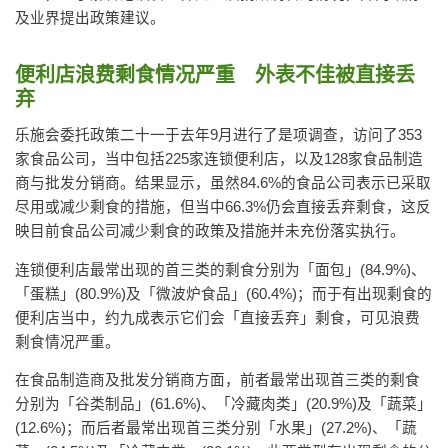
及业界提出政策建议。
便利店浪费剩食情况严重 外表不佳被直接丢
弃
乐施会委托政策二十一于去年9月进行了是项调查，访问了353
家食品公司，当中包括225家连锁便利店，以及128家食品制造
商与批发分销商。结果显示，虽然84.6%的食品公司表示已采取
尽用或减少剩食的措施，但当中66.3%仍会直接丢弃剩食，这反
映目前食品公司减少剩食的政策及措施并未充份落实执行。
连锁便利店最常出现的首三类的剩食分别为「面包」(84.9%)、
「蛋糕」(80.9%)及「微波炉食品」(60.4%)；而于有出现剩食的
便利店当中，约九成表示它们会「直接丢弃」剩食，可见浪费
剩食情况严重。
在食品制造商及批发分销商方面，前者最常出现首三类的剩食
分别为「谷类制品」(61.6%)、「冷藏肉类」(20.9%)及「蔬菜」
(12.6%)；而后者最常出现首三类分别「水果」(27.2%)、「蔬