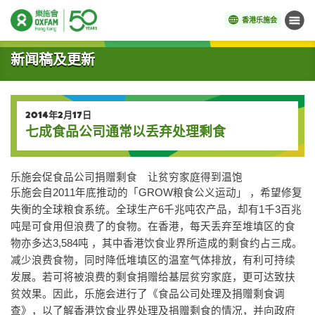
香港乐施会
菜单
开始主要内容
新闻稿及更新
2014年2月17日
七成食品公司通常以丢弃处理剩食
乐施会促食品公司捐赠剩食 让贫穷家庭得到温饱
乐施会自2011年底推动的「GROW粮食公义运动」 ，希望修复
失衡的全球粮食系统。全球生产6千兆吨农产品，却有1千3百兆
吨是可食用但浪费了的食物。在香港，每天丢弃至堆填区的食
物亦多达3,584吨 ，其中香港饮食业界所造成的剩食约占三成。
减少浪费食物，同时降低堆填区的温室气体排放，有利可持续
发展。若可将被浪费的剩食捐赠给基层贫穷家庭，更可达致扶
贫效果。因此，乐施会进行了《食品公司处理及捐赠剩食调
查》，以了解香港饮食业界处理及捐赠剩食的情况，并向政府