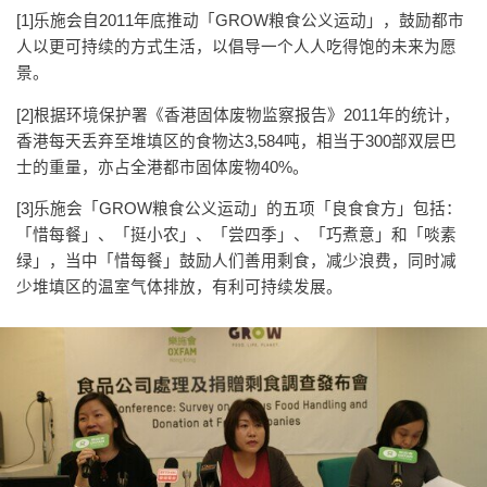
[1]乐施会自2011年底推动「GROW粮食公义运动」，鼓励都市
人以更可持续的方式生活，以倡导一个人人吃得饱的未来为愿
景。
[2]根据环境保护署《香港固体废物监察报告》2011年的统计，
香港每天丢弃至堆填区的食物达3,584吨，相当于300部双层巴
士的重量，亦占全港都市固体废物40%。
[3]乐施会「GROW粮食公义运动」的五项「良食食方」包括：
「惜每餐」、「挺小农」、「尝四季」、「巧煮意」和「啖素
绿」，当中「惜每餐」鼓励人们善用剩食，减少浪费，同时减
少堆填区的温室气体排放，有利可持续发展。