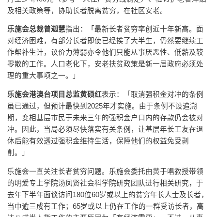
及相关政策等，协助长者脱离贫穷，在社区安老。
乐施会总裁曾迦慧
指出：「最新长者贫穷率创近十年新高。面
对经济困难，有部分长者即使已经挨了大半生，仍然要继续工
作帮补生计，议价力薄弱亦令他们只能从事厌恶性、低薪及较
零散的工作。人口老化下，安老扶贫政策是新一届政府必须处
理的重大事项之一。」
乐施会港澳台项目总监黄硕红
表示：「取消强积金对冲的条例
虽已通过，但预计最快到2025年才实施。由于条例不设追溯
期，变相基层市民于未来三年的强积金户口内的存款仍会被对
冲。因此，当局必须尽快落实有关条例，让基层年长工友在退
休后能有效透过强积金维持生活，保障他们的权益免受剥
削。」
乐施会一直关注长者贫穷问题。乐施会委托由黄于唱教授带领
的明爱专上学院汤凤贤社会科学院研究团队进行相关研究，于
去年下半年面谈访问180位60岁或以上的贫穷年长人士及长者，
当中逾三成有工作；65岁或以上仍在工作的一群受访长者，高