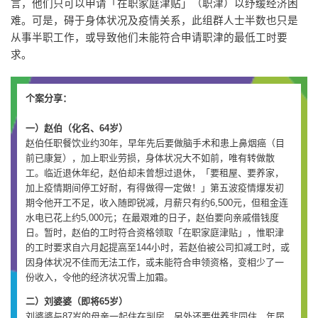
言，他们只可以申请「在职家庭津贴」（职津）以纾缓经济困
难。可是，碍于身体状况及疫情关系，此组群人士半数也只是
从事半职工作，或导致他们未能符合申请职津的最低工时要
求。
个案分享：
一）赵伯（化名、64岁）
赵伯任职餐饮业约30年，早年先后要做脑手术和患上鼻烟癌（目
前已康复），加上职业劳损，身体状况大不如前，唯有转做散
工。临近退休年纪，赵伯却未曾想过退休，「要租屋、要养家，
加上疫情期间停工好耐，有得做得一定做！」第五波疫情爆发初
期令他开工不足，收入随即锐减，月薪只有约6,500元，但租金连
水电已花上约5,000元；在最艰难的日子，赵伯要向亲戚借钱度
日。暂时，赵伯的工时符合资格领取「在职家庭津贴」，惟职津
的工时要求自六月起提高至144小时，若赵伯被公司扣减工时，或
因身体状况不佳而无法工作，或未能符合申领资格，变相少了一
份收入，令他的经济状况雪上加霜。
二）刘婆婆（即将65岁）
刘婆婆与87岁的母亲一起住在㓥房，另外还要供养非同住、年届