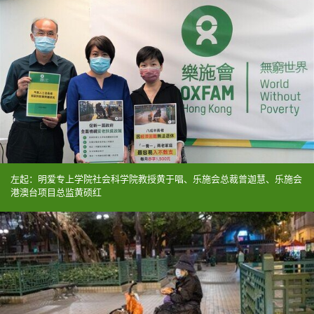
左起：明爱专上学院社会科学院教授黄于唱、乐施会总裁曾迦慧、乐施会
港澳台项目总监黄硕红