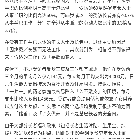
达八成半人指工作的主要原因为「有经济需要」。不过，从事
半职的比例亦明显高于全港比例——受访的60至64岁年长人士
从事半职的比例高达50%，而65岁或以上的受访长者亦有40.7%
从事半职工作，分别是全港从事兼职的劳动人数比率的3.3倍及
2.7倍。
在没有工作并已退休的年长人士及长者中，退休主要原因是
「因病患／伤残而无法工作」，其次分别为「相信找不到做得
来／合适的工作」及「要照顾家人」。
疫情下，不少受访者反映工资及工时都有减少。他们在受访前
三个月的平均月入仅7,144元，每人每月平均支出为4,300元，日
常生活最大支出按次为食物开支及住屋租金。按数据推算，
「一养一」的两老家庭最容易陷入「入不敷支」的困境，每月
支出比收入多出1,456元。受访者或会动用储蓄或依靠子女供养
以应付这个差额，惟实际上这两个选项均受制于很多不确定因
素，「储蓄」及「子女供养」并不是基层长者的安全网。
由于大部分长者福利政策（包括长者生活津贴、生果金、综
援）都是以65岁为起点，因此对于60至64岁贫穷年长人士而