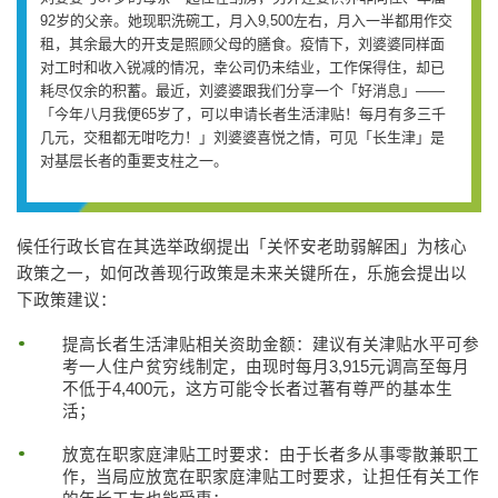
92岁的父亲。她现职洗碗工，月入9,500左右，月入一半都用作交
租，其余最大的开支是照顾父母的膳食。疫情下，刘婆婆同样面
对工时和收入锐减的情况，幸公司仍未结业，工作保得住，却已
耗尽仅余的积蓄。最近，刘婆婆跟我们分享一个「好消息」——
「今年八月我便65岁了，可以申请长者生活津贴！每月有多三千
几元，交租都无咁吃力！」刘婆婆喜悦之情，可见「长生津」是
对基层长者的重要支柱之一。
候任行政长官在其选举政纲提出「关怀安老助弱解困」为核心
政策之一，如何改善现行政策是未来关键所在，乐施会提出以
下政策建议：
提高长者生活津贴相关资助金额：建议有关津贴水平可参
考一人住户贫穷线制定，由现时每月3,915元调高至每月
不低于4,400元，这方可能令长者过著有尊严的基本生
活；
放宽在职家庭津贴工时要求：由于长者多从事零散兼职工
作，当局应放宽在职家庭津贴工时要求，让担任有关工作