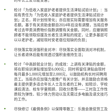
的年长工友也能受惠；
检讨「为低收入家庭护老者提供生活津贴试验计划」：当
局有责任为「为低收入家庭护老者提供生活津贴试验计
划」正名，将计划恒常化；亦应按实际需要增加有关服务
名额。基于有关资助金额自2014年后没有调整，当局应参
考过去甲类消费物价指数调整有关金额。同时，应撤销照
顾者不能领取综援及长者生活津贴的规定，让更多基层可
以以老护老，减轻现时安老宿位短缺的负担；
尽快落实取消强积金对冲：尽快落实全面取消对冲机制，
让长者退休后能有效透过强积金维持生活；
检讨「中高龄就业计划」的成效：上调有关津贴的金额，
将在职培训津贴增加至6,000元；同时将留任津贴由现时
每月最多1,000元增加至2,000元，以鼓励机构长时间聘用
员工。当局亦应加强力度推广有关计划，并且鼓励合资格
雇主提供更多适合年长人士及长者的工种，如陪诊、学校
课后清洁、校车学童照顾、回收分类等——工时及工作性
质较为弹性、较少体力劳动以及无需过多电脑及语文技巧
的工作。
尽快修订《雇佣条例》以保障零散工：乐施会敦促劳工及