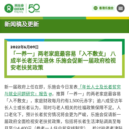
香港乐施会
菜单
开始主要内容
新闻稿及更新
2022年6月09日
「一养一」两老家庭最容易「入不敷支」 八
成半长者无法退休 乐施会促新一届政府检视
安老扶贫政策
新一届政府上任在即，乐施会今日发表
「年长人士及长者贫穷
与就业问题研究」报告
，推算「一养一」的两老家庭最容易
「入不敷支」，家庭财政每月约有1,500元赤字；逾八成受访年
长人士或长者认为，现时与老人相关的社福政策保障不足。人
口老化下，预计长者贫穷情况将会更为严峻，乐施会促请新一
届政府全面检视安老扶贫政策，包括将长者生活津贴调高至每
月至少4,400元（参考一人住户贫穷线制定）、检讨护老者津贴