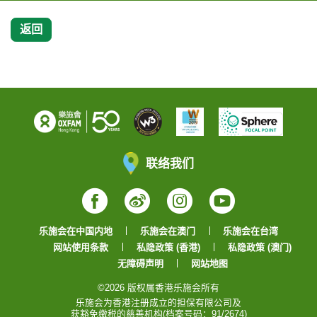
返回
联络我们
Facebook
Weibo
Instagram
YouTube
乐施会在中国内地
乐施会在澳门
乐施会在台湾
网站使用条款
私隐政策 (香港)
私隐政策 (澳门)
无障碍声明
网站地图
©2026 版权属香港乐施会所有
乐施会为香港注册成立的担保有限公司及
获豁免缴税的慈善机构(档案号码：91/2674)