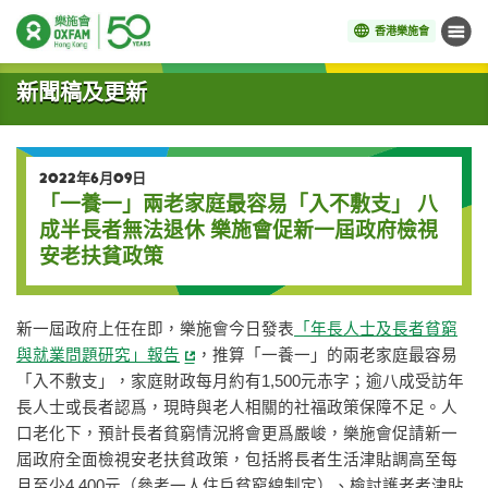
香港樂施會
目錄
開始主要內容
新聞稿及更新
2022年6月09日
「一養一」兩老家庭最容易「入不敷支」 八
成半長者無法退休 樂施會促新一屆政府檢視
安老扶貧政策
新一屆政府上任在即，樂施會今日發表
「年長人士及長者貧窮
與就業問題研究」報告
，推算「一養一」的兩老家庭最容易
「入不敷支」，家庭財政每月約有1,500元赤字；逾八成受訪年
長人士或長者認爲，現時與老人相關的社福政策保障不足。人
口老化下，預計長者貧窮情況將會更爲嚴峻，樂施會促請新一
屆政府全面檢視安老扶貧政策，包括將長者生活津貼調高至每
月至少4,400元（參考一人住戶貧窮線制定）、檢討護老者津貼