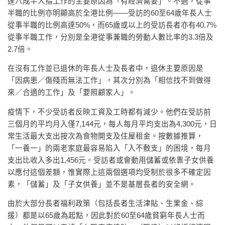
達八成半人指工作的主要原因為「有經濟需要」。不過，從事
半職的比例亦明顯高於全港比例——受訪的60至64歲年長人士
從事半職的比例高達50%，而65歲或以上的受訪長者亦有40.7%
從事半職工作，分別是全港從事兼職的勞動人數比率的3.3倍及
2.7倍。
在沒有工作並已退休的年長人士及長者中，退休主要原因是
「因病患／傷殘而無法工作」，其次分別為「相信找不到做得
來／合適的工作」及「要照顧家人」。
疫情下，不少受訪者反映工資及工時都有減少。他們在受訪前
三個月的平均月入僅7,144元，每人每月平均支出為4,300元，日
常生活最大支出按次為食物開支及住屋租金。按數據推算，
「一養一」的兩老家庭最容易陷入「入不敷支」的困境，每月
支出比收入多出1,456元。受訪者或會動用儲蓄或依靠子女供養
以應付這個差額，惟實際上這兩個選項均受制於很多不確定因
素，「儲蓄」及「子女供養」並不是基層長者的安全網。
由於大部分長者福利政策（包括長者生活津貼、生果金、綜
援）都是以65歲為起點，因此對於60至64歲貧窮年長人士而