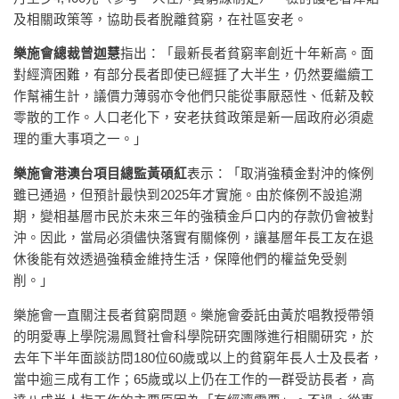
及相關政策等，協助長者脫離貧窮，在社區安老。
樂施會總裁曾迦慧
指出：「最新長者貧窮率創近十年新高。面
對經濟困難，有部分長者即使已經捱了大半生，仍然要繼續工
作幫補生計，議價力薄弱亦令他們只能從事厭惡性、低薪及較
零散的工作。人口老化下，安老扶貧政策是新一屆政府必須處
理的重大事項之一。」
樂施會港澳台項目總監黃碩紅
表示：「取消強積金對沖的條例
雖已通過，但預計最快到2025年才實施。由於條例不設追溯
期，變相基層市民於未來三年的強積金戶口内的存款仍會被對
沖。因此，當局必須儘快落實有關條例，讓基層年長工友在退
休後能有效透過強積金維持生活，保障他們的權益免受剝
削。」
樂施會一直關注長者貧窮問題。樂施會委託由黃於唱教授帶領
的明愛專上學院湯鳳賢社會科學院研究團隊進行相關研究，於
去年下半年面談訪問180位60歲或以上的貧窮年長人士及長者，
當中逾三成有工作；65歲或以上仍在工作的一群受訪長者，高