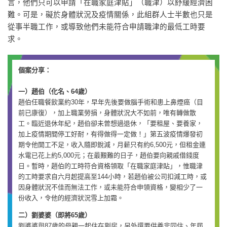
言，他們只可以申請「在職家庭津貼」（職津）以紓緩經濟困
難。可是，礙於身體狀況及疫情關係，此組群人士半數也只是
從事半職工作，或導致他們未能符合申請職津的最低工時要
求。
個案分享：
一）趙伯（化名、64歲）
趙伯任職餐飲業約30年，早年先後要做腦手術和患上鼻煙癌（目
前已康復），加上職業勞損，身體狀況大不如前，唯有轉做散
工。臨近退休年紀，趙伯卻未曾想過退休，「要租屋、要養家，
加上疫情期間停工好耐，有得做得一定做！」第五波疫情爆發初
期令他開工不足，收入隨即銳減，月薪只有約6,500元，但租金連
水電已花上約5,000元；在最艱難的日子，趙伯要向親戚借錢度
日。暫時，趙伯的工時符合資格領取「在職家庭津貼」，惟職津
的工時要求自六月起提高至144小時，若趙伯被公司扣減工時，或
因身體狀況不佳而無法工作，或未能符合申領資格，變相少了一
份收入，令他的經濟狀況雪上加霜。
二）劉婆婆（即將65歲）
劉婆婆與87歲的母親一起住在劏房，另外還要供養非同住、年屆