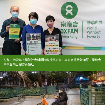
左起：明愛專上學院社會科學院教授黃於唱、樂施會總裁曾迦慧、樂施會
港澳台項目總監黃碩紅