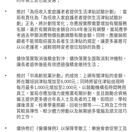
的年長工友也能受惠；
檢討「為低收入家庭護老者提供生活津貼試驗計劃」：當
局有責任為「為低收入家庭護老者提供生活津貼試驗計
劃」正名，將計劃恆常化；亦應按實際需要增加有關服務
名額。基於有關資助金額自2014年後沒有調整，當局應參
考過去甲類消費物價指數調整有關金額。同時，應撤銷照
顧者不能領取綜援及長者生活津貼的規定，讓更多基層可
以以老護老，減輕現時安老宿位短缺的負擔；
儘快落實取消強積金對沖：儘快落實全面取消對沖機制，
讓長者退休後能有效透過強積金維持生活；
檢討「中高齡就業計劃」的成效：上調有關津貼的金額，
將在職培訓津貼增加至6,000元；同時將留任津貼由現時
每月最多1,000元增加至2,000元，以鼓勵機構長時間聘用
員工。當局亦應加强力度推廣有關計劃，並且鼓勵合資格
僱主提供更多適合年長人士及長者的工種，如陪診、學校
課後清潔、校車學童照顧、回收分類等——工時及工作性
質較爲彈性、較少體力勞動以及無需過多電腦及語文技巧
的工作。
儘快修訂《僱傭條例》以保障零散工：樂施會敦促勞工及