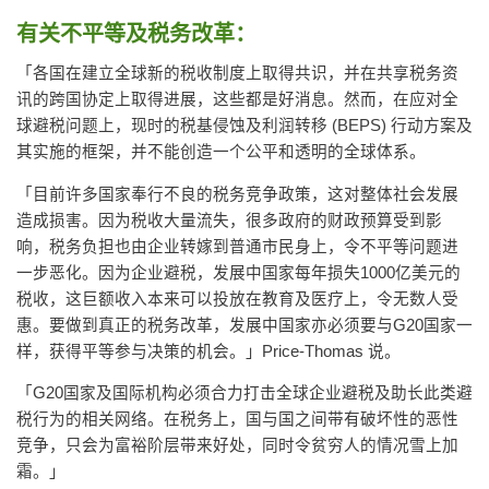
有关不平等及税务改革：
「各国在建立全球新的税收制度上取得共识，并在共享税务资
讯的跨国协定上取得进展，这些都是好消息。然而，在应对全
球避税问题上，现时的税基侵蚀及利润转移 (BEPS) 行动方案及
其实施的框架，并不能创造一个公平和透明的全球体系。
「目前许多国家奉行不良的税务竞争政策，这对整体社会发展
造成损害。因为税收大量流失，很多政府的财政预算受到影
响，税务负担也由企业转嫁到普通市民身上，令不平等问题进
一步恶化。因为企业避税，发展中国家每年损失1000亿美元的
税收，这巨额收入本来可以投放在教育及医疗上，令无数人受
惠。要做到真正的税务改革，发展中国家亦必须要与G20国家一
样，获得平等参与决策的机会。」Price-Thomas 说。
「G20国家及国际机构必须合力打击全球企业避税及助长此类避
税行为的相关网络。在税务上，国与国之间带有破坏性的恶性
竞争，只会为富裕阶层带来好处，同时令贫穷人的情况雪上加
霜。」