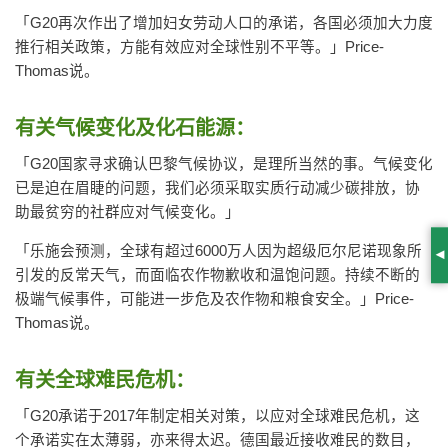
「G20再次作出了增加妇女劳动人口的承诺，各国必须加大力度
推行相关政策，方能有效应对全球性别不平等。」Price-
Thomas说。
有关气候变化及化石能源：
「G20国家寻求确认巴黎气候协议，是理所当然的事。气候变化
已是迫在眉睫的问题，我们必须采取实质行动减少碳排放，协
助最贫穷的社群应对气候变化。」
「乐施会预测，全球有超过6000万人因为超级厄尔尼诺现象所
S
引发的反常天气，而面临农作物歉收和温饱问题。持续不断的
极端气候事件，可能进一步危及农作物和粮食安全。」Price-
Thomas说。
有关全球难民危机：
「G20承诺于2017年制定相关对策，以应对全球难民危机，这
个承诺实在太薄弱，亦来得太迟。德国最近接收难民的数目，