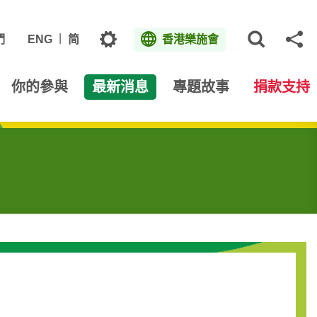
主題
們
ENG
简
香港樂施會
打開網
分
你的參與
最新消息
專題故事
捐款支持