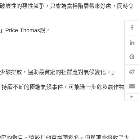
有破壞性的惡性競爭，只會為富裕階層帶來好處，同時令
Fa
ce-Thomas說。
Li
Pi
微
減少碳排放，協助最貧窮的社群應對氣候變化。」
電
。持續不斷的極端氣候事件，可能進一步危及農作物和
Hid
收難民的數目，遠較其他富裕國家多，但與那些接收了大