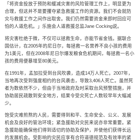
「将资金投放于预防和缓减灾害的风险管理工作上，明显更为
合理，但这并不是要攫夺紧急救援工作的资源。我们不会就防
灾与救援工作之间作出取舍。我们仍然需要资金来即时回应可
怕的人道危机。」乐施会人道救援总监Jane Cocking说。
将灾害杜绝于微，不仅可以拯救生命，亦能节省金钱。据联合
国估计，在2005年的尼日尔，每拯救一名营养不良小孩的费用
为1美元，但在2008年尼日尔爆发粮食危机期间，每拯救一名小
孩的费用便暴增至80美元。
在1991年，孟加拉受到台风吹袭，造成14万人死亡。2007年，
当地再次受到强度相约的台风袭击，导致3,406人死亡。虽然死
者为数依然不少，但由于当地政府及时采取台风预警措施，并
协助居民疏散到安全地方，结果令受灾死亡人数较早年大幅减
少。
饱受灾难煎熬的人民，需要得到和平、生命安全、公义、发展
机会及良好的管治环境；紧急援助对灾民来说亦非常重要。紧
急援助能确保他们得到适切的协助及保护，并使他们获得长远
的发展机会。受影响的灾民应享有合符道德规范及有效率的紧