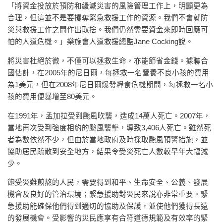
「將資金投放於預防和緩減災害的風險管理工作上，明顯更為
合理，但這並不是要攫奪緊急救援工作的資源。我們不會就防
災與救援工作之間作出取捨。我們仍然需要資金來即時回應可
怕的人道危機。」樂施會人道救援總監Jane Cocking說。
將災害杜絕於微，不僅可以拯救生命，亦能節省金錢。據聯合
國估計，在2005年的尼日爾，每拯救一名營養不良小孩的費用
為1美元，但在2008年尼日爾爆發糧食危機期間，每拯救一名小
孩的費用便暴增至80美元。
在1991年，孟加拉受到颱風吹襲，造成14萬人死亡。2007年，
當地再次受到強度相約的颱風襲擊，導致3,406人死亡。雖然死
者為數依然不少，但由於當地政府及時採取颱風預警措施，並
協助居民疏散到安全地方，結果令受災死亡人數較早年大幅減
少。
飽受災難煎熬的人民，需要得到和平、生命安全、公義、發展
機會及良好的管治環境；緊急援助對災民來說亦非常重要。緊
急援助能確保他們得到適切的協助及保護，並使他們獲得長遠
的發展機會。受影響的災民應享有合符道德規範及有效率的緊