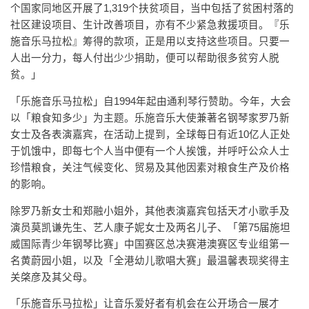
个国家同地区开展了1,319个扶贫项目，当中包括了贫困村落的
社区建设项目、生计改善项目，亦有不少紧急救援项目。『乐
施音乐马拉松』筹得的款项，正是用以支持这些项目。只要一
人出一分力，每人付出少少捐助，便可以帮助很多贫穷人脱
贫。」
「乐施音乐马拉松」自1994年起由通利琴行赞助。今年，大会
以「粮食知多少」为主题。乐施音乐大使兼著名钢琴家罗乃新
女士及各表演嘉宾，在活动上提到，全球每日有近10亿人正处
于饥饿中，即每七个人当中便有一个人挨饿，并呼吁公众人士
珍惜粮食，关注气候变化、贸易及其他因素对粮食生产及价格
的影响。
除罗乃新女士和郑融小姐外，其他表演嘉宾包括天才小歌手及
演员莫凯谦先生、艺人康子妮女士及两名儿子、「第75届施坦
威国际青少年钢琴比赛」中国赛区总决赛港澳赛区专业组第一
名黄蔚园小姐，以及「全港幼儿歌唱大赛」最温馨表现奖得主
关棨彦及其父母。
「乐施音乐马拉松」让音乐爱好者有机会在公开场合一展才