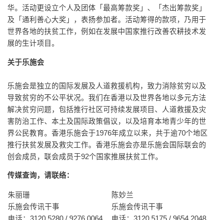
华。活动更设立个人及团体「最高筹款奖」、「杰出筹款奖」
及「通利善心大奖」，表扬参加者。活动筹得的款项，乃用于
世界各地的扶贫工作，例如在发展中国家推行改善农耕技术发
展的生计项目。
关于乐施会
乐施会是独立的国际发展及人道救援机构，致力消除贫穷以及
导致贫穷的不公平状况。我们在香港以及世界各地以多元方法
解决贫穷问题，包括推行社区可持续发展项目、人道救援及灾
害防治工作、本土及国际政策倡议，以及培育本地青少年的世
界公民教育。香港乐施会于1976年成立以来，共于逾70个地区
推行扶贫发展及救灾工作。香港乐施会亦是乐施会国际联会的
创会成员，联会成员于92个国家推展扶贫工作。
传媒查询，请联络：
朱丽珊
陈妙兰
乐施会传讯干事
乐施会传讯干事
电话：3120 5280 / 9276 0064
电话：3120 5175 / 9654 2048