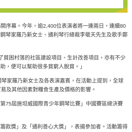
揭開序幕。今年，逾2,400位表演者將一連兩日，連續80
名鋼琴家羅乃新女士、通利琴行總裁李敬天先生及歌手鄭
括了貧困村落的社區建設項目、生計改善項目，亦有不少
捐助，便可以幫助很多貧窮人脫貧。」
鋼琴家羅乃新女士及各表演嘉賓，在活動上提到，全球
貿易及其他因素對糧食生產及價格的影響。
第75屆施坦威國際青少年鋼琴比賽」中國賽區總決賽
出籌款獎」及「通利善心大獎」，表揚參加者。活動籌得