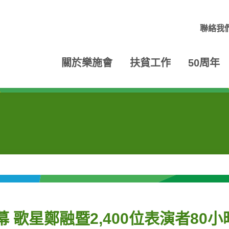
聯絡我
關於樂施會
扶貧工作
50周年
幕 歌星鄭融暨2,400位表演者80