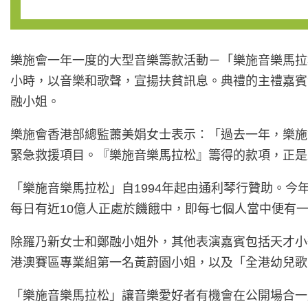
樂施會一年一度的大型音樂籌款活動－「樂施音樂馬拉松」－於
小時，以音樂和歌聲，宣揚扶貧訊息。典禮的主禮嘉賓
融小姐。
樂施會香港部總監蕭美娟女士表示：「過去一年，樂施會
緊急救援項目。『樂施音樂馬拉松』籌得的款項，正是
「樂施音樂馬拉松」自1994年起由通利琴行贊助。
每日有近10億人正處於饑餓中，即每七個人當中便有
除羅乃新女士和鄭融小姐外，其他表演嘉賓包括天才小
港澳賽區專業組第一名黃蔚園小姐，以及「全港幼兒歌
「樂施音樂馬拉松」讓音樂愛好者有機會在公開場合一