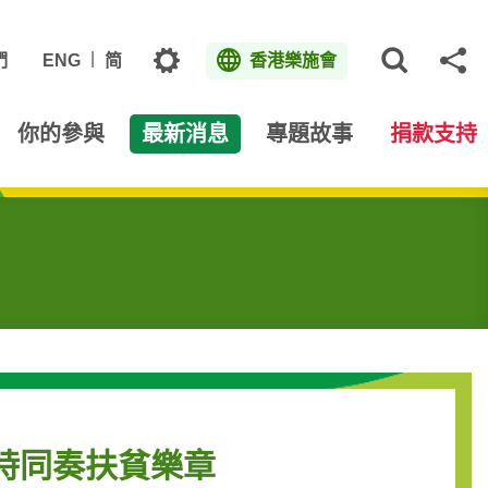
主題
們
ENG
简
香港樂施會
打開網
分
你的參與
最新消息
專題故事
捐款支持
小時同奏扶貧樂章