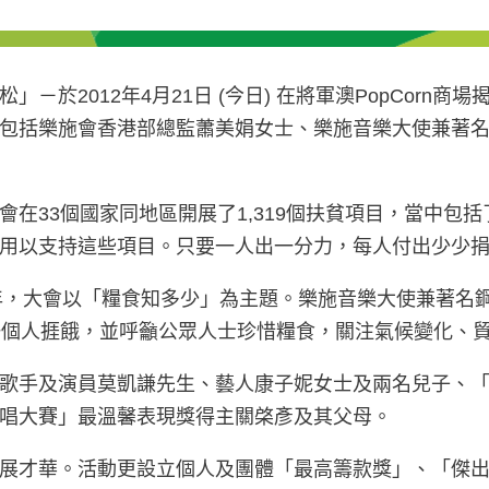
2012年4月21日 (今日) 在將軍澳PopCorn商場
包括樂施會香港部總監蕭美娟女士、樂施音樂大使兼著
在33個國家同地區開展了1,319個扶貧項目，當中包
用以支持這些項目。只要一人出一分力，每人付出少少
今年，大會以「糧食知多少」為主題。樂施音樂大使兼著名
一個人捱餓，並呼籲公眾人士珍惜糧食，關注氣候變化、
歌手及演員莫凱謙先生、藝人康子妮女士及兩名兒子、「
唱大賽」最溫馨表現獎得主關棨彥及其父母。
展才華。活動更設立個人及團體「最高籌款獎」、「傑