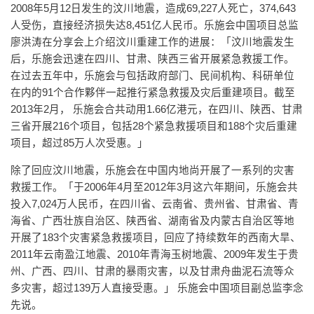
2008年5月12日发生的汶川地震，造成69,227人死亡，374,643
人受伤，直接经济损失达8,451亿人民币。乐施会中国项目总监
廖洪涛在分享会上介绍汶川重建工作的进展：「汶川地震发生
后，乐施会迅速在四川、甘肃、陕西三省开展紧急救援工作。
在过去五年中，乐施会与包括政府部门、民间机构、科研单位
在内的91个合作夥伴一起推行紧急救援及灾后重建项目。截至
2013年2月， 乐施会合共动用1.66亿港元，在四川、陕西、甘肃
三省开展216个项目，包括28个紧急救援项目和188个灾后重建
项目，超过85万人次受惠。」
除了回应汶川地震，乐施会在中国内地尚开展了一系列的灾害
救援工作。「于2006年4月至2012年3月这六年期间，乐施会共
投入7,024万人民币，在四川省、云南省、贵州省、甘肃省、青
海省、广西壮族自治区、陕西省、湖南省及内蒙古自治区等地
开展了183个灾害紧急救援项目，回应了持续数年的西南大旱、
2011年云南盈江地震、2010年青海玉树地震、2009年发生于贵
州、广西、四川、甘肃的暴雨灾害，以及甘肃舟曲泥石流等众
多灾害，超过139万人直接受惠。」 乐施会中国项目副总监李念
先说。