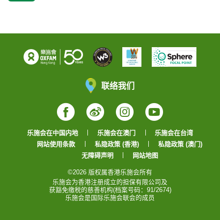
联络我们
Facebook
Weibo
Instagram
YouTube
乐施会在中国内地
乐施会在澳门
乐施会在台湾
网站使用条款
私隐政策 (香港)
私隐政策 (澳门)
无障碍声明
网站地图
©2026 版权属香港乐施会所有
乐施会为香港注册成立的担保有限公司及
获豁免缴税的慈善机构(档案号码：91/2674)
乐施会是国际乐施会联会的成员