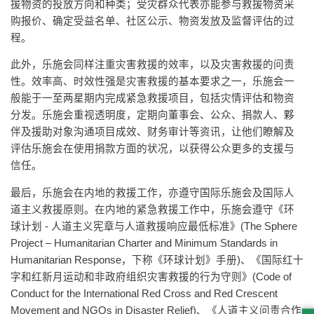
援物资的投放方向和种类；受灾群众代表亦能参与救援物资采
购报价、确定受益名单、社区公示、物资发放及监督评估的过
程。
此外，乐施会同样注重灾害救援的效率，以及灾害救援的问责
性。效率高、时效性强是灾害救援的基本要求之一，乐施会一
般能于一至两星期内完成紧急救援项目，包括灾情评估和物资
分发。乐施会重视透明度，定期向董事会、公众、捐款人、夥
伴及援助对象沟通项目成效、财务审计等资讯，让他们瞭解及
评估乐施会在使用捐款方面的状况，以获得公众更多的支援与
信任。
最后，乐施会在内地的救援工作，亦遵守国际乐施会及国际人
道主义救援原则。在内地的紧急救援工作中，乐施会遵守《环
球计划 - 人道主义宪章与人道救援响应最低标准》(The Sphere
Project – Humanitarian Charter and Minimum Standards in
Humanitarian Response，下称《环球计划》手册)、《国际红十
字和红新月运动和非政府组织灾害救援的行为守则》(Code of
Conduct for the International Red Cross and Red Crescent
Movement and NGOs in Disaster Relief)、《人道主义问责合作