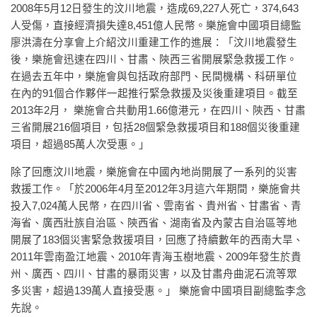
2008年5月12日發生的汶川地震，造成69,227人死亡，374,643
人受傷，直接經濟損失達8,451億人民幣。樂施會中國項目總監
廖洪濤在分享會上介紹汶川重建工作的進展：「汶川地震發生
後，樂施會迅速在四川、甘肅、陝西三省開展緊急救援工作。
在過去五年中，樂施會與包括政府部門、民間機構、科研單位
在內的91個合作夥伴一起推行緊急救援及災後重建項目。截至
2013年2月， 樂施會合共動用1.66億港元，在四川、陝西、甘肅
三省開展216個項目，包括28個緊急救援項目和188個災後重建
項目，超過85萬人次受惠。」
除了回應汶川地震，樂施會在中國內地尚開展了一系列的災害
救援工作。「於2006年4月至2012年3月這六年期間，樂施會共
投入7,024萬人民幣，在四川省、雲南省、貴州省、甘肅省、青
海省、廣西壯族自治區、陝西省、湖南省及內蒙古自治區等地
開展了183個災害緊急救援項目，回應了持續數年的西南大旱、
2011年雲南盈江地震、2010年青海玉樹地震、2009年發生於貴
州、廣西、四川、甘肅的暴雨災害，以及甘肅舟曲泥石流等眾
多災害，超過139萬人直接受惠。」 樂施會中國項目副總監李念
先說。