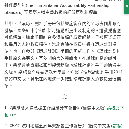
夥伴原則》(the Humanitarian Accountability Partnership
S
Standard) 等國際人道主義救援的相關原則和標準。
其中，《環球計劃》手冊是包括樂施會在內的全球多個非政府
機構、國際紅十字和紅新月運動所提出及制定的人道救援響應
最低標準。這本手冊結合多個機構的救援經驗，是被廣泛認可
和採用的人道救援標準。樂施會除在救援中遵守環球計劃標
準，也一直參與《環球計劃》手冊的更新工作。《環球計劃》
手冊原文為英文，有多國語言的翻譯版。在環球計劃的認可
下，樂施會負責翻譯和印製最新版《環球計劃》手冊的簡體中
文版。 樂施會亦藉著這次分享會，介紹《環球計劃》手冊2011
簡體中文版，冀能在內地進一步推動環球計劃人道救援最低標
準。
- 完 -
1.《樂施會人道救援工作經驗分享報告》(簡體中文版)
請按此下
載
。
2.《5•12 汶川地震五周年樂施會工作報告》 (簡體中文版)
請按