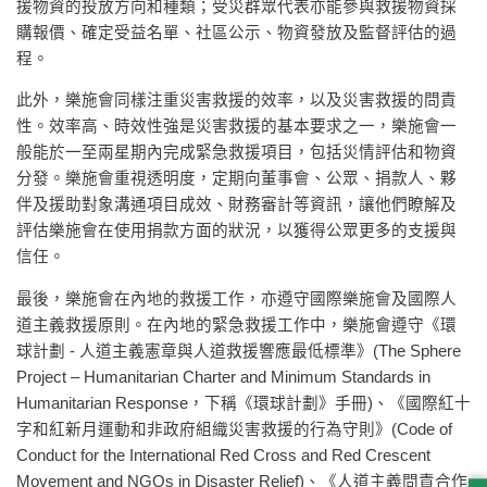
援物資的投放方向和種類；受災群眾代表亦能參與救援物資採
購報價、確定受益名單、社區公示、物資發放及監督評估的過
程。
此外，樂施會同樣注重災害救援的效率，以及災害救援的問責
性。效率高、時效性強是災害救援的基本要求之一，樂施會一
般能於一至兩星期內完成緊急救援項目，包括災情評估和物資
分發。樂施會重視透明度，定期向董事會、公眾、捐款人、夥
伴及援助對象溝通項目成效、財務審計等資訊，讓他們瞭解及
評估樂施會在使用捐款方面的狀況，以獲得公眾更多的支援與
信任。
最後，樂施會在內地的救援工作，亦遵守國際樂施會及國際人
道主義救援原則。在內地的緊急救援工作中，樂施會遵守《環
球計劃 - 人道主義憲章與人道救援響應最低標準》(The Sphere
Project – Humanitarian Charter and Minimum Standards in
Humanitarian Response，下稱《環球計劃》手冊)、《國際紅十
字和紅新月運動和非政府組織災害救援的行為守則》(Code of
Conduct for the International Red Cross and Red Crescent
Movement and NGOs in Disaster Relief)、《人道主義問責合作