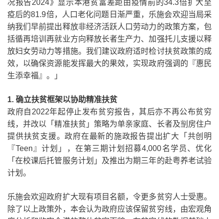
况报告
2024
》显示本港贫富差距由疫情前的
34.3
倍扩大至
疫后的
81.9
倍，人口老化问题日渐严重，乐施会欢迎当局采
纳我们早前提出释放非经济活跃人口劳动力的政策方案，包
括循再培训再就业方向释放长者生产力、加强托儿支援以释
放妇女劳动力等措施。我们建议政府适时检讨扶贫政策的成
效，以确保资源能发挥最大的果效，实现政府强调的『惠民
生添幸福』。」
1.
确立扶贫框架以协助精准扶贫
政府自
2022
年起停止发布贫穷报告，其后亦不再公布贫穷
线，并改以「精准扶贫」策略为单亲家庭、长者及㓥房住户
提供扶贫支援。政府在最新的施政报告提出扩大「共创明
『
Teen
』计划」，在第三期计划招募
4,000
名学员、优化
「在校课后托管服务计划」及推出为期三年的赴粤养老试验
计划。
乐施会欢迎政府扩大现有项目名额，令更多贫穷人士受惠。
除了以上政策外，本会认为政府应该保留贫穷线，由宏观角