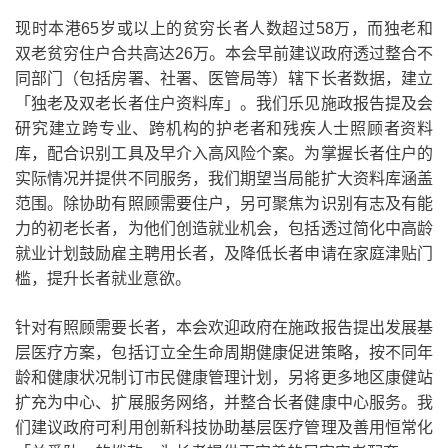
现时本港
65
岁或以上的贫穷长者人数超过
58
万，而独老和
双老贫穷住户合共高达
26
万。本会早前建议政府透过整合不
同部门（包括房署、社署、医管局等）
辖下长者数据，建立
「独老及双老长者住户资料库」。我们乐见施政报告提及会
研究建立跨专业、跨机构的护老者和残疾人士照顾者资料
库，配合识别工具及早介入高风险个案。为掌握长者住户的
实际情况并提供不同服务，我们期望当局能扩大资料库涵盖
范围。除协助有照顾需要住户，另可聚焦为识别有志及有能
力的初老长者，为他们创造就业机会，包括透过简化中高龄
就业计划鼓励雇主聘用长者，及降低长者申请在家庭津贴门
槛，提升长者就业意欲。
针对有照顾需要长者，本会欢迎政府在施政报告提出发展基
层医疗方案，包括订立全生命周期健康促进策略，按不同年
龄和健康状况制订市民健康管理计划，另将更多地区康健站
扩充为中心、扩展服务网络，并整合长者健康中心服务。我
们建议政府可利用创新科技协助基层医疗管理及善用恒常化