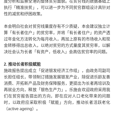
度分析和监察全港的整体贫穷面貌。在贫穷线的数据基础上
执行「精准扶贫」，可以进一步为不同贫穷群组设计具针对
性的减贫和纾困政策。
本会明白社会对贫穷线量度存有不少质疑，本会建议独立计
算「有长者住户」的贫穷率，并将「有长者住户」的资产透
过年金化方法转化为每月收入，再加上原有的市场收入和现
金转移得出总收入，以绝对贫穷的方式量度其贫穷率，以解
决社会认为长者「有资产，低收入」会高估贫穷率的问题。
2.
推动长者积极赋能
施政报告提出成立「促进银发经济工作组」，由政务司副司
长担任组长，带领制订措施发展银发产业，除促进乐龄友善
消费、开拓新产品及财务保障服务，更提出为长者再培训及
再就业方向，释放「银色生产力」。乐施会欢迎政府采用我
们在贫穷报告提出的方向，即在应对人口老化带来的问题
时，以政府应采取积极「赋能」方向，推动长者活跃老化
（
active ageing
）。