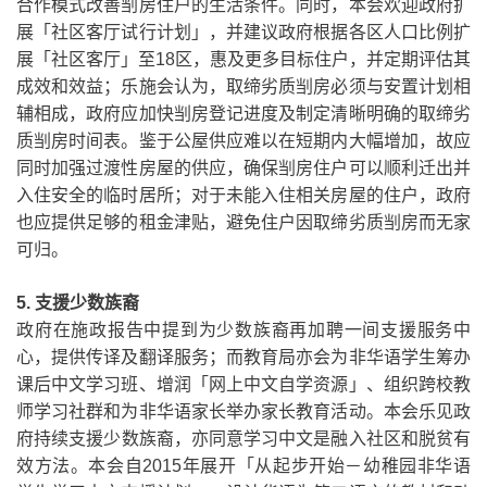
合作模式改善㓥房住户的生活条件。同时，本会欢迎政府扩
展「社区客厅试行计划」，并建议政府根据各区人口比例扩
展「社区客厅」至
18
区，惠及更多目标住户，并定期评估其
成效和效益；乐施会认为，取缔劣质㓥房必须与安置计划相
辅相成，政府应加快㓥房登记进度及制定清晰明确的取缔劣
质㓥房时间表。鉴于公屋供应难以在短期内大幅增加，故应
同时加强过渡性房屋的供应，确保㓥房住户可以顺利迁出并
入住安全的临时居所；对于未能入住相关房屋的住户，政府
也应提供足够的租金津贴，避免住户因取缔劣质㓥房而无家
可归。
5.
支援少数族裔
政府在施政报告中提到为少数族裔再加
聘一间支援服务中
心，提供传译及翻译服务；而教育局亦会为非华语学生筹办
课后中文学习班、增润「网上中文自学资源」、组织跨校教
师学习社群和为非华语家长举办家长教育活动。本会乐见政
府
持续支援
少数
族裔，亦同意学习中文是融入社区和脱贫有
效方法。本会自
2015
年展开「从起步开始－幼稚园非华语