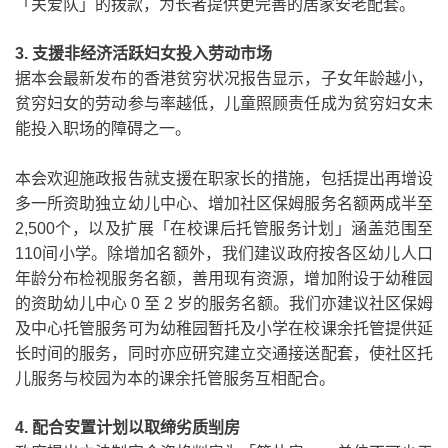
「关爱队」的拨款，为长者提供更完善的居家安老配套。
3.
支援非经济活跃妇女投入劳动市场
据本会最新发布的香港贫穷状况报告显示，子女年龄越小，
贫穷妇女的劳动参与率越低，儿童照顾责任成为贫穷妇女未
能投入职场的障碍之一。
本会欢迎施政报告就支援在职家长的措施，包括提出再增设
多一所资助独立幼儿中心、增加社区保姆服务名额两成半至
2,500
个
，以及扩展「在校课后托管服务计划」涵盖范围至
110
间小学
。
除增加名额外，我们建议政府按各区幼儿人口
年龄分布检视服务名额
，
善用现有资源，增加附设于幼稚园
的资助幼儿中心
0
至
2
岁的服务名额
。
我们亦建议社区保姆
及中心托管服务可为幼稚园暂托及小学在校课余托管提供延
长时间的服务，同时亦应研究建立交通接送配套，使社区托
儿服务与校园为本的课余托管服务互相配合。
4.
配合安置计划以取缔劣质㓥房