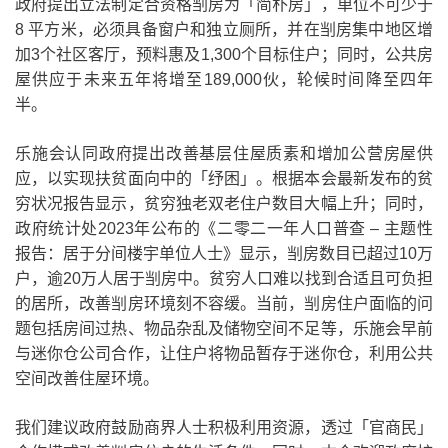
政府提出立法制定合资格㓥房为「简朴房」，单位不可少于
8
平方米，必须具备窗户和独立厕所，并在㓥房集中地区增
加
3
个社区客厅，预料惠及
1,300
个目标住户；同时，公共房
屋供应于未来五年将增至
189,000
伙，轮候时间降至四年
半。
乐施会认同政府提出改善基层住屋质素和增加公营房屋供
应，以实现扶贫面向中的「纾困」。根据本会最新发布的贫
穷状况报告显示，贫穷独老双老住户数目大幅上升；同时，
政府统计处
2023
年公布的《二零二一年人口普查
–
主题性
报告：居于分间楼宇单位人士》显示，㓥房数目已超过
10
万
户，逾
20
万人居于㓥房中。贫穷人口难以找到合适且可负担
的居所，改善㓥房环境刻不容缓。当前，㓥房住户面临的问
题包括房间过热、物品杂乱及储物空间不足等，乐施会早前
与迷你仓公司合作，让住户将物品暂存于迷你仓，利用公共
空间改善住屋环境。
我们建议政府鼓励商界人士积极利用资源，透过「官商民」