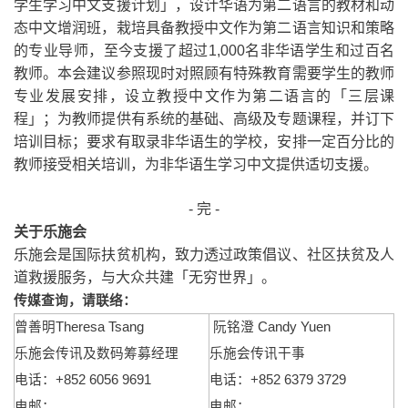
学生学习中文支援计划」，设计华语为第二语言的教材和动
态中文增润班，栽培具备教授中文作为第二语言知识和策略
的专业导师，至今支援了超过
1,000
名非华语学生和过百名
教师。本会建议参照现时对照顾有特殊教育需要学生的教师
专业发展安排，设立教授中文作为第二语言的「三层课
程」；为教师提供有系统的基础、高级及专题课程，并订下
培训目标；要求有取录非华语生的学校，安排一定百分比的
教师接受相关培训，为非华语生学习中文提供适切支援。
-
完
-
关于乐施会
乐施会是国际扶贫机构，致力透过政策倡议、社区扶贫及人
道救援服务，与大众共建「无穷世界」。
传媒查询，请联络：
曾善明
Theresa Tsang
阮铭澄
Candy Yuen
乐施会传讯及数码筹募经理
乐施会传讯干事
电话：
+852 6056 9691
电话：
+852 6379 3729
电邮：
电邮：