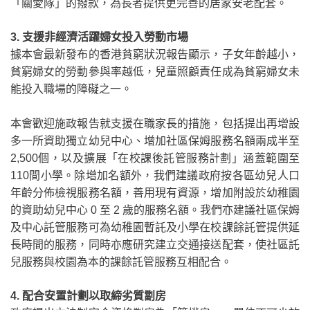
「關愛隊」的撥款，為長者提供更完善的居家安老配套。
3.
支援非經濟活躍婦女投入勞動市場
據本會最新發布的香港貧窮狀況報告顯示，子女年齡越小，
貧窮婦女的勞動參與率越低，兒童照顧責任成為貧窮婦女未
能投入職場的障礙之一。
本會歡迎施政報告就支援在職家長的措施，包括提出再增設
多一所資助獨立幼兒中心、增加社區保姆服務名額兩成半至
2,500
個
，以及擴展「在校課後託管服務計劃」涵蓋範圍至
110
間小學
。
除增加名額外，我們建議政府按各區幼兒人口
年齡分佈檢視服務名額
，
善用現有資源，增加附設於幼稚園
的資助幼兒中心
0
至
2
歲的服務名額
。
我們亦建議社區保姆
及中心託管服務可為幼稚園暫託及小學在校課餘託管提供延
長時間的服務，同時亦應研究建立交通接送配套，使社區託
兒服務與校園為本的課餘託管服務互相配合。
4.
配合安置計劃以取締劣質劏房