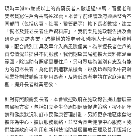
現時本港
65
歲或以上的貧窮長者人數超過
58
萬，而獨老和
雙老貧窮住戶合共高達
26
萬。本會早前建議政府透過整合不
同部門（包括房署、社署、醫管局等）
轄下長者數據，建立
「獨老及雙老長者住戶資料庫」。我們樂見施政報告提及會
研究建立跨專業、跨機構的護老者和殘疾人士照顧者資料
庫，配合識別工具及早介入高風險個案。為掌握長者住戶的
實際情況並提供不同服務，我們期望當局能擴大資料庫涵蓋
範圍。除協助有照顧需要住戶，另可聚焦為識別有志及有能
力的初老長者，為他們創造就業機會，包括透過簡化中高齡
就業計劃鼓勵僱主聘用長者，及降低長者申請在家庭津貼門
檻，提升長者就業意欲。
針對有照顧需要長者，本會歡迎政府在施政報告提出發展基
層醫療方案，包括訂立全生命周期健康促進策略，按不同年
齡和健康狀況制訂市民健康管理計劃，另將更多地區康健站
擴充為中心、擴展服務網絡，並整合長者健康中心服務。我
們建議政府可利用創新科技協助基層醫療管理及善用恆常化