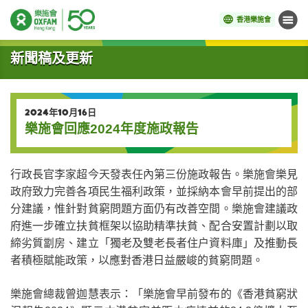
香港樂施會
目錄
開始主要內容
新聞稿及更新
2024年10月16日
樂施會回應2024年度施政報告
行政長官李家超今天發表任內第三份施政報告。樂施會樂見
政府致力完善各項民生福利政策，並採納本會早前提出的部
分建議，惟針對貧窮問題方面仍有改善空間。樂施會建議政
府進一步確立扶貧框架以協助精準扶貧、配合安置計劃以取
締劣質劏房、建立「獨老及雙老長者住户資料庫」及推動長
者積極賦能政策，以應對香港日益嚴峻的貧窮問題
。
樂施會總裁曾迦慧表示：「樂施會早前發布的《香港貧窮狀