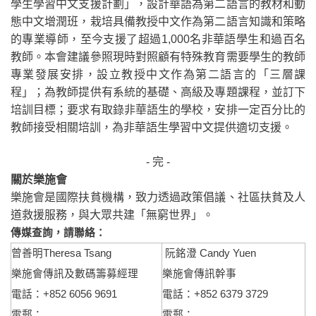
學生學習中文支援計劃」，設計華語為第二語言的教材和動
態中文增潤班，栽培具備教授中文作為第二語言知識和策略
的專業導師，至今支援了超過
1,000
名非華語學生和過百名
教師。本會建議參照現時對照顧有特殊教育需要學生的教師
專業發展安排，設立教授中文作為第二語言的「三層課
程」；為教師提供有系統的基礎、高級及專題課程，並訂下
培訓目標；要求有取錄非華語生的學校，安排一定百分比的
教師接受相關培訓，為非華語生學習中文提供適切支援。
-
完
-
關於樂施會
樂施會是國際扶貧機構，致力透過政策倡議、社區扶貧及人
道救援服務，與大眾共建「無窮世界」。
傳媒查詢，請聯絡：
曾善明
Theresa Tsang
阮銘澄
Candy Yuen
樂施會傳訊及數碼籌募經理
樂施會傳訊幹事
電話：
+852 6056 9691
電話：
+852 6379 3729
電郵：
電郵：