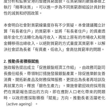
度分析和監察全港的整體貧窮面貌。在貧窮線的數據基礎上
執行「精準扶貧」，可以進一步為不同貧窮群組設計具針對
性的減貧和紓困政策。
本會明白社會對貧窮線量度存有不少質疑，本會建議獨立計
算「有長者住戶」的貧窮率，並將「有長者住戶」的資產透
過年金化方法轉化為每月收入，再加上原有的市場收入和現
金轉移得出總收入，以絕對貧窮的方式量度其貧窮率，以解
決社會認為長者「有資產，低收入」會高估貧窮率的問題。
2.
推動長者積極賦能
施政報告提出成立「促進銀髮經濟工作組」，由政務司副司
長擔任組長，帶領制訂措施發展銀髮產業，除促進樂齡友善
消費、開拓新產品及財務保障服務，更提出為長者再培訓及
再就業方向，釋放「銀色生產力」。樂施會歡迎政府採用我
們在貧窮報告提出的方向，即在應對人口老化帶來的問題
時，以政府應採取積極「賦能」方向，推動長者活躍老化
（
active ageing
）。