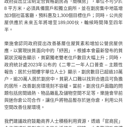
政府提出立法制定合資格劏房為「簡樸房」，單位不可少於
8
平方米，必須具備窗戶和獨立廁所，並在劏房集中地區增
加
3
個社區客廳，預料惠及
1,300
個目標住戶；同時，公共房
屋供應於未來五年將增至
189,000
伙，輪候時間降至四年
半。
樂施會認同政府提出改善基層住屋質素和增加公營房屋供
應，以實現扶貧面向中的「紓困」。根據本會最新發布的貧
窮狀況報告顯示，貧窮獨老雙老住戶數目大幅上升；同時，
政府統計處
2023
年公布的《二零二一年人口普查
–
主題性
報告：居於分間樓宇單位人士》顯示，劏房數目已超過
10
萬
户，逾
20
萬人居於劏房中。貧窮人口難以找到合適且可負擔
的居所，改善劏房環境刻不容緩。當前，劏房住戶面臨的問
題包括房間過熱、物品雜亂及儲物空間不足等，樂施會早前
與迷你倉公司合作，讓住戶將物品暫存於迷你倉，利用公共
空間改善住屋環境。
我們建議政府鼓勵商界人士積極利用資源，透過「官商民」