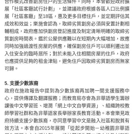
合作模式改善劏房住户的生活條件。同時，本會歡迎政府擴
展「社區客廳試行計劃」，並建議政府根據各區人口比例擴
展「社區客廳」至
18
區，惠及更多目標住戶，並定期評估其
成效和效益；樂施會認為，取締劣質劏房必須與安置計劃相
輔相成，政府應加快劏房登記進度及制定清晰明確的取締劣
質劏房時間表。鑑於公屋供應難以在短期內大幅增加，故應
同時加強過渡性房屋的供應，確保劏房住戶可以順利遷出並
入住安全的臨時居所；對於未能入住相關房屋的住戶，政府
也應提供足夠的租金津貼，避免住戶因取締劣質劏房而無家
可歸。
5.
支援少數族裔
政府在施政報告中提到為少數族裔再加
聘一間支援服務中
心，提供傳譯及翻譯服務；而教育局亦會為非華語學生籌辦
課後中文學習班、增潤「網上中文自學資源」、組織跨校教
師學習社群和為非華語家長舉辦家長教育活動。本會樂見政
府
持續支援
少數
族裔，亦同意學習中文是融入社區和脫貧有
效方法。本會自
2015
年展開「從起步開始－幼稚園非華語