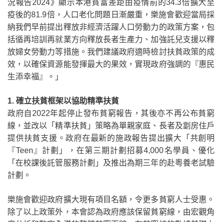
況報告
2024
》顯示本港貧富差距由疫情前的
34.3
倍擴大至
疫後的
81.9
倍，人口老化問題日漸嚴重，樂施會歡迎當局採
納我們早前提出釋放非經濟活躍人口勞動力的政策方案，包
括循再培訓再就業方向釋放長者生產力、加強託兒支援以釋
放婦女勞動力等措施。我們建議政府適時檢討扶貧政策的成
效，以確保資源能發揮最大的果效，實現政府強調的『惠民
生添幸福』。」
1.
確立扶貧框架以協助精準扶貧
政府自
2022
年起停止發布貧窮報告，其後亦不再公布貧窮
線，並改以「精準扶貧」策略為單親家庭、長者及劏房住戶
提供扶貧支援。政府在最新的施政報告提出擴大「共創明
『
Teen
』計劃」，在第三期計劃招募
4,000
名學員、優化
「在校課後託管服務計劃」及推出為期三年的赴粵養老試驗
計劃。
樂施會歡迎政府擴大現有項目名額，令更多貧窮人士受惠。
除了以上政策外，本會認為政府應該保留貧窮線，由宏觀角