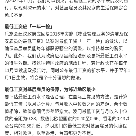
为2022年11月。我们可以预见，若最低工资的水平未能及时检
讨，以现时32元的水平，对基层雇员及其家庭的生活保障定会
愈加不足。
最低工资应「一年一检」
乐施会建议政府应回复2016年实施《物业管理业务的清洁及保
安雇员的最低工资》法案时最低工资「一年一检」的做法，以
确保基层雇员能每年都获得薪金的调整，以维持基本的购买
力。此外，我们认为政府应尽量缩短法例及更新最低工资水平
的待生效期。按过往特区政府的施政日程，若行政长官在每年
11月宣读施政报告时，同时公布最低工资的新水平，并于翌年1
月1日生效，将会是个十分理想的做法。
最低工资对基层雇员的保障，为邻近地区最少
要评估最低工资水平是否合理，在国际上常见的方法，是计算
最低工资（以月薪计算）与月收入中位数之间的差距，两个数
值相除，数值愈细代表差距愈大。澳门最低工资与月收入中位
数的差距为0.33，数值比欧盟国家的0.40至0.66、香港的0.43以
及台湾的0.58为低，说明澳门的最低工资对基层雇员的保障程
度，相对欧盟，以至香港、台湾都更为不足。