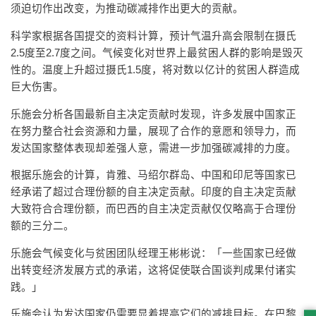
须迫切作出改变，为推动碳减排作出更大的贡献。
科学家根据各国提交的资料计算，预计气温升高会限制在摄氏
2.5度至2.7度之间。气候变化对世界上最贫困人群的影响是毁灭
性的。温度上升超过摄氏1.5度，将对数以亿计的贫困人群造成
巨大伤害。
乐施会分析各国最新自主决定贡献时发现，许多发展中国家正
在努力整合社会资源和力量，展现了合作的意愿和领导力，而
发达国家整体表现却差强人意，需进一步加强碳减排的力度。
根据乐施会的计算，肯雅、马绍尔群岛、中国和印尼等国家已
经承诺了超过合理份额的自主决定贡献。印度的自主决定贡献
大致符合合理份额，而巴西的自主决定贡献仅仅略高于合理份
额的三分二。
乐施会气候变化与贫困团队经理王彬彬说：「一些国家已经做
出转变经济发展方式的承诺，这将促使联合国谈判成果付诸实
践。」
乐施会认为发达国家仍需要显着提高它们的减排目标。在巴黎