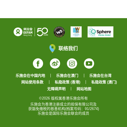
联络我们
Facebook
Weibo
Instagram
YouTube
乐施会在中国内地
乐施会在澳门
乐施会在台湾
网站使用条款
私隐政策 (香港)
私隐政策 (澳门)
无障碍声明
网站地图
©2026 版权属香港乐施会所有
乐施会为香港注册成立的担保有限公司及
获豁免缴税的慈善机构(档案号码：91/2674)
乐施会是国际乐施会联会的成员