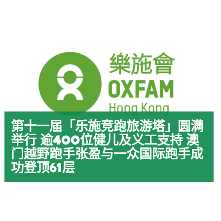
第十一届「乐施竞跑旅游塔」圆满
举行 逾400位健儿及义工支持 澳
门越野跑手张盈与一众国际跑手成
功登顶61层