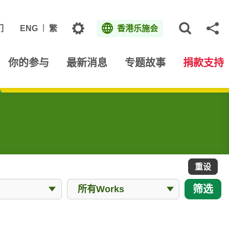
主题
们
ENG
繁
香港乐施会
打开网
分
你的参与
最新消息
专题故事
捐款支持
重设
所有Works
筛选
所有Works