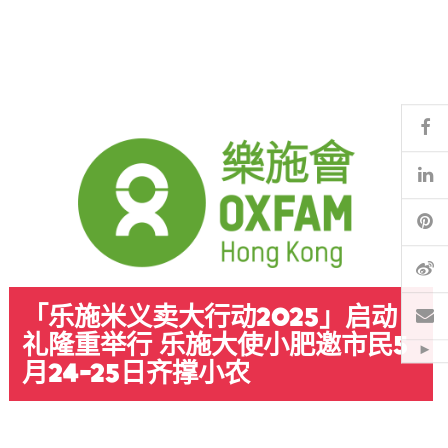
Fa
Li
Pi
微
「乐施米义卖大行动2025」启动
电
礼隆重举行 乐施大使小肥邀市民5
Hid
月24-25日齐撑小农