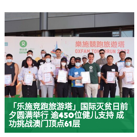
「乐施竞跑旅游塔」国际灭贫日前
夕圆满举行 逾450位健儿支持 成
功挑战澳门顶点61层