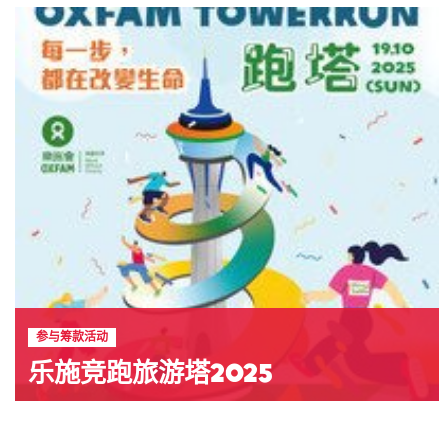
参与筹款活动
乐施竞跑旅游塔2025