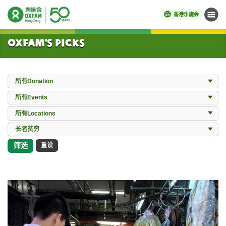
香港乐施会
菜单
开始主要内容
Oxfam’s Picks
Donation
所有Donation
Events
所有Events
Locations
所有Locations
所有Works
长者贫穷
筛选
重设