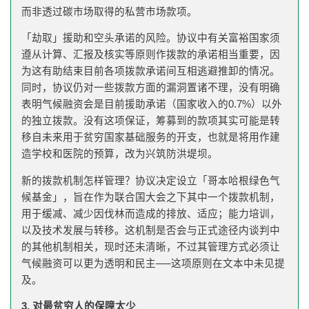
而非透过碳市场取得的私营市场款项。
「劫取」援助和空头承诺的风险。协议中有关富裕国家须
遵从计算、汇报及核实等原则作拨款的承诺相当重要，因
为这有助结束目前各项拨款承诺间互相逃避推卸的情况。
同时，协议仍对一些拨款方面的漏洞置诸不理，没有明确
表明气候融资会是目前援助承诺（国家收入的0.7%）以外
的独立拨款。没有这项保证，筹募到的款项其实可能是转
移自未来用于贫穷国家基础服务的开支，也就是将用作建
造学校和医院的预算，改为兴筑防洪堤坝。
新的拨款机制怎样管理？协议决定设立「哥本哈根绿色气
候基金」，旨在作为联合国大会之下其中一个拨款机制，
用于缓减、减少因伐林而造成的排放、适应；能力培训，
以及技术发展与转移。这机制是否会与正式途径内谈判中
的其他机制相关，现时还未清晰，不过其管理方式必须让
气候融资可以更为透明和民主──这项原则在文本中未见提
及。
3. 对最贫穷人的保障太少