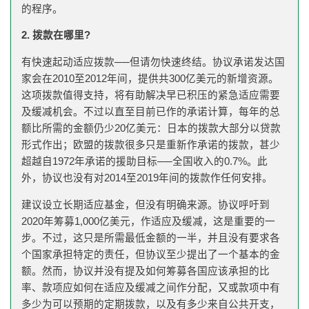
的程序。
2. 拨款在哪里?
有快速起动适应拨款──但请勿快速终结。协议承诺发达国
家会在2010至2012年间，提供共300亿美元的新增资源。
这项拨款值得支持，将有助解决早已积压的紧急适应需要
及缓减机会。不过以直至目前已作的承诺计算，每年的总
额比所需的金额仍少20亿美元：日本的拨款大部分以贷款
形式作出；欧盟的拨款很多只是重新作承诺的拨款，甚少
超越自1972年承诺的援助目标──全国收入的0.7%。此
外，协议也没有对2014至2019年间的拨款作任何安排。
建议设立长期适应基金，但没有明确来源。协议呼吁到
2020年筹募1,000亿美元，作适应及缓减，这是重要的一
步。不过，这只是所需最低金额的一半，并且没有要求各
个国家承担特定的责任，但协议至少提出了一个基本的金
额。然而，协议并没有提及如何筹募各国应该承担的比
率、款项应如何在适应及缓减之间作分配，又或款项中有
多少为可以预期的定期拨款，以及有多少来自公共开支，