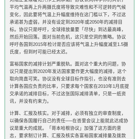
平均气温再上升两摄氏度将导致灾难性和不可逆转的气候
变化，因此要将气温上升幅度维持在这门槛以下，不过这
承诺甚为虚弱，并没有设定到2020年或2050年的减排目
标。协议只是呼吁，全球排放量要「尽快」到达最高峰，
然后开始回落。面对当前危机，这只是空洞的策略。协议
呼吁各国到2015年检讨是否应该将气温上升幅度减至1.5摄
氏度，但到时可能已经太迟。
富裕国家的减排计划严重脱轨。面对这个重大的问题，协
议只是提出到2020年发达国家要作更大幅度的减排，这个
取向简直可笑。协议没有全球目标作指引，也没有准则去
计算各国应负责的比率，只要求每个国家在2010年1月底提
交承诺的减排目标，不过这张国际减排清单，只是一纸资
讯，并没有约束力。
计算、汇报及核实。对于减排，必须有独立的审查制度，
以确保各国履行自己的责任──在峇里会议上能就此达成协
议是重大的成就。「哥本哈根协议」加强了这方面的意
志，要求制订计算、汇报及核实各富裕国家减排量及拨款