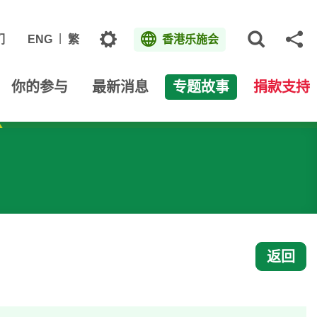
主题
们
ENG
繁
香港乐施会
打开网
分
你的参与
最新消息
专题故事
捐款支持
返回