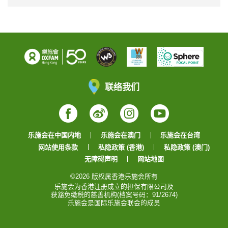
联络我们
Facebook
Weibo
Instagram
YouTube
乐施会在中国内地
乐施会在澳门
乐施会在台湾
网站使用条款
私隐政策 (香港)
私隐政策 (澳门)
无障碍声明
网站地图
©2026 版权属香港乐施会所有
乐施会为香港注册成立的担保有限公司及
获豁免缴税的慈善机构(档案号码：91/2674)
乐施会是国际乐施会联会的成员