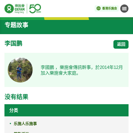
香港乐施会
菜单
开始主要内容
专题故事
李国鹏
返回
李國鵬 ，樂施會傳訊幹事，於2014年12月
加入樂施會大家庭。
没有结果
分类
乐施人乐施事