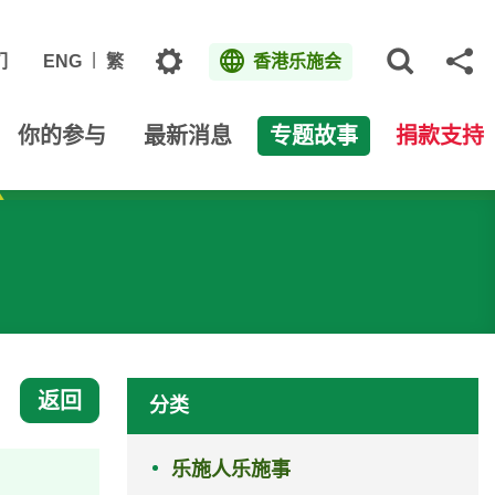
主题
们
ENG
繁
香港乐施会
打开网
分
你的参与
最新消息
专题故事
捐款支持
返回
分类
乐施人乐施事