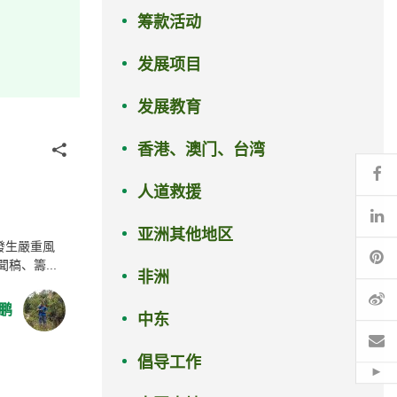
筹款活动
发展项目
发展教育
香港、澳门、台湾
分享
Fa
人道救援
Li
亚洲其他地区
發生嚴重風
Pi
、籌...
非洲
微
鹏
中东
电
倡导工作
Hid