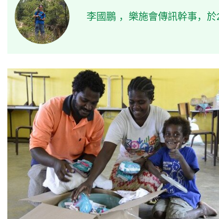
李國鵬 ，樂施會傳訊幹事，於2