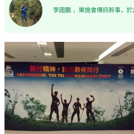
李國鵬 ，樂施會傳訊幹事，於2