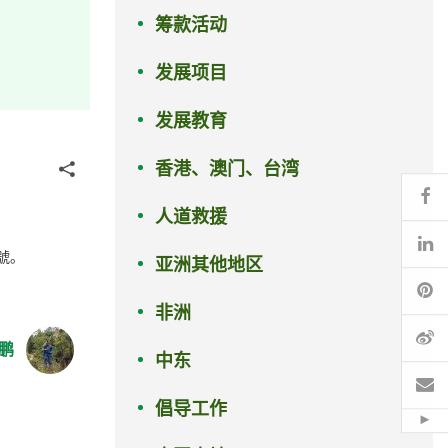
筹款活动
发展项目
发展教育
香港、澳门、台湾
分享
Fa
人道救援
Li
號。
亚洲其他地区
Pi
非洲
微
鹏
中东
电
倡导工作
Hid