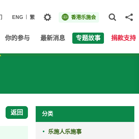
主题
们
ENG
繁
香港乐施会
打开网
分
你的参与
最新消息
专题故事
捐款支持
返回
分类
乐施人乐施事