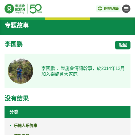
香港乐施会
菜单
开始主要内容
专题故事
李国鹏
返回
李國鵬 ，樂施會傳訊幹事，於2014年12月
加入樂施會大家庭。
没有结果
分类
乐施人乐施事