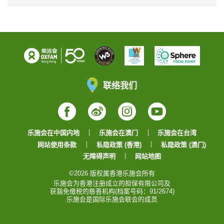
联络我们
Facebook
Weibo
Instagram
YouTube
乐施会在中国内地
乐施会在澳门
乐施会在台湾
网站使用条款
私隐政策 (香港)
私隐政策 (澳门)
无障碍声明
网站地图
©2026 版权属香港乐施会所有
乐施会为香港注册成立的担保有限公司及
获豁免缴税的慈善机构(档案号码：91/2674)
乐施会是国际乐施会联会的成员