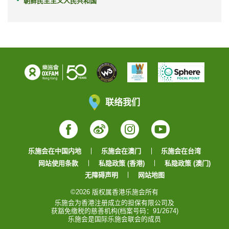
朝鲜民主主义人民共和国
联络我们
Facebook
Weibo
Instagram
YouTube
乐施会在中国内地
乐施会在澳门
乐施会在台湾
网站使用条款
私隐政策 (香港)
私隐政策 (澳门)
无障碍声明
网站地图
©2026 版权属香港乐施会所有
乐施会为香港注册成立的担保有限公司及
获豁免缴税的慈善机构(档案号码：91/2674)
乐施会是国际乐施会联会的成员