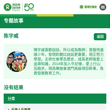
香港乐施会
菜单
开始主要内容
专题故事
陈宇威
返回
陳宇威喜歡說話，所以成為教師；曾服侍邊
緣少年，發現聆聽比說話更重要，現正努力
學習。主修社會學及歷史，成爲老師後愛上
追尋知識，2014年加入牛記後，愛上行山
及跑步。現爲樂施會澳門高級項目幹事，負
責發展教育工作。
没有结果
分类
乐施人乐施事