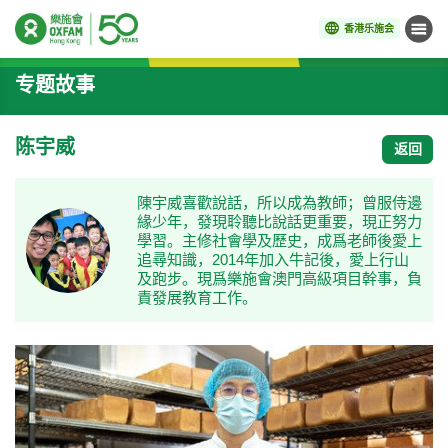
香港乐施会
菜单
开始主要内容
专题故事
陈宇威
返回
陳宇威喜歡說話，所以成為教師；曾服侍邊
緣少年，發現聆聽比說話更重要，現正努力
學習。主修社會學及歷史，成爲老師後愛上
追尋知識，2014年加入牛記後，愛上行山
及跑步。現爲樂施會澳門高級項目幹事，負
責發展教育工作。