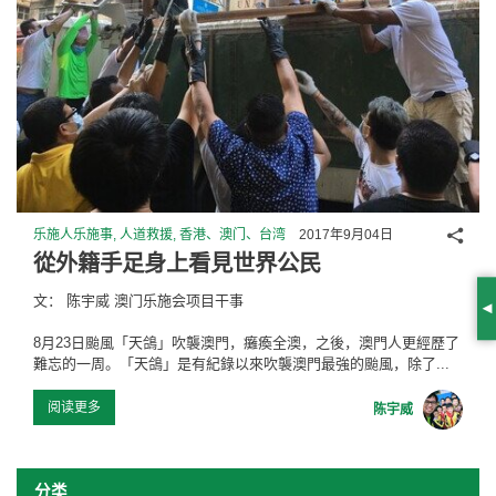
分享
乐施人乐施事, 人道救援, 香港、澳门、台湾
2017年9月04日
從外籍手足身上看見世界公民
文： 陈宇威 澳门乐施会项目干事
S
8月23日颱風「天鴿」吹襲澳門，癱瘓全澳，之後，澳門人更經歷了
難忘的一周。「天鴿」是有紀錄以來吹襲澳門最強的颱風，除了...
阅读更多
陈宇威
分类