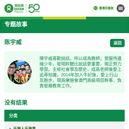
香港乐施会
菜单
开始主要内容
专题故事
陈宇威
返回
陳宇威喜歡說話，所以成為教師；曾服侍邊
緣少年，發現聆聽比說話更重要，現正努力
學習。主修社會學及歷史，成爲老師後愛上
追尋知識，2014年加入牛記後，愛上行山
及跑步。現爲樂施會澳門高級項目幹事，負
責發展教育工作。
没有结果
分类
乐施人乐施事