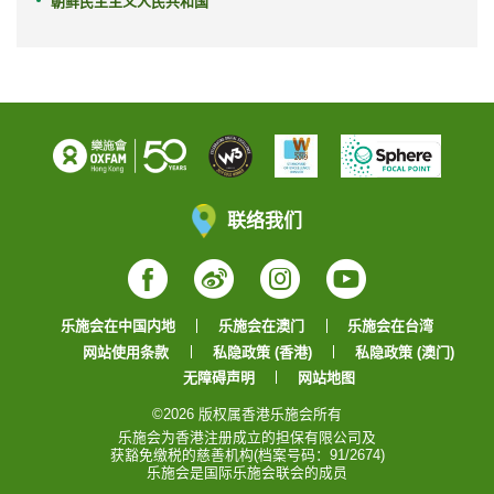
朝鲜民主主义人民共和国
联络我们
Facebook
Weibo
Instagram
YouTube
乐施会在中国内地
乐施会在澳门
乐施会在台湾
网站使用条款
私隐政策 (香港)
私隐政策 (澳门)
无障碍声明
网站地图
©2026 版权属香港乐施会所有
乐施会为香港注册成立的担保有限公司及
获豁免缴税的慈善机构(档案号码：91/2674)
乐施会是国际乐施会联会的成员