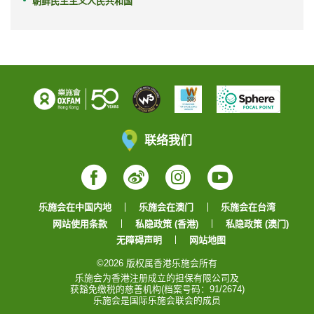
朝鲜民主主义人民共和国
联络我们
Facebook
Weibo
Instagram
YouTube
乐施会在中国内地
乐施会在澳门
乐施会在台湾
网站使用条款
私隐政策 (香港)
私隐政策 (澳门)
无障碍声明
网站地图
©2026 版权属香港乐施会所有
乐施会为香港注册成立的担保有限公司及
获豁免缴税的慈善机构(档案号码：91/2674)
乐施会是国际乐施会联会的成员