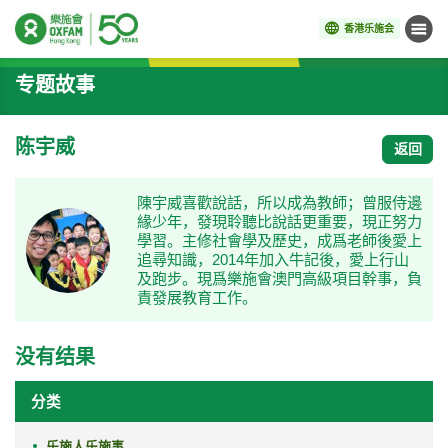
香港乐施会
菜单
开始主要内容
专题故事
陈宇威
返回
陳宇威喜歡說話，所以成為教師；曾服侍邊
緣少年，發現聆聽比說話更重要，現正努力
學習。主修社會學及歷史，成爲老師後愛上
追尋知識，2014年加入牛記後，愛上行山
及跑步。現爲樂施會澳門高級項目幹事，負
責發展教育工作。
没有结果
分类
乐施人乐施事