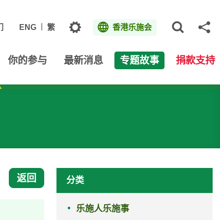
主题
们
ENG
繁
香港乐施会
打开网
分
你的参与
最新消息
专题故事
捐款支持
返回
分类
乐施人乐施事