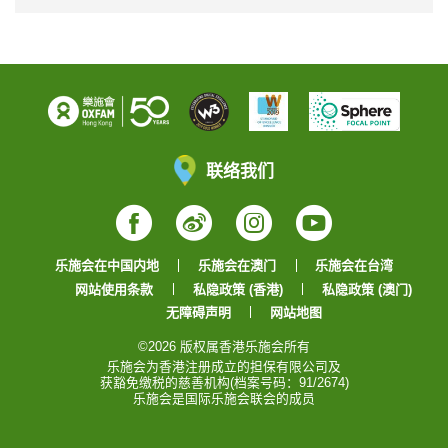
联络我们
Facebook
Weibo
Instagram
YouTube
乐施会在中国内地
乐施会在澳门
乐施会在台湾
网站使用条款
私隐政策 (香港)
私隐政策 (澳门)
无障碍声明
网站地图
©2026 版权属香港乐施会所有
乐施会为香港注册成立的担保有限公司及
获豁免缴税的慈善机构(档案号码：91/2674)
乐施会是国际乐施会联会的成员