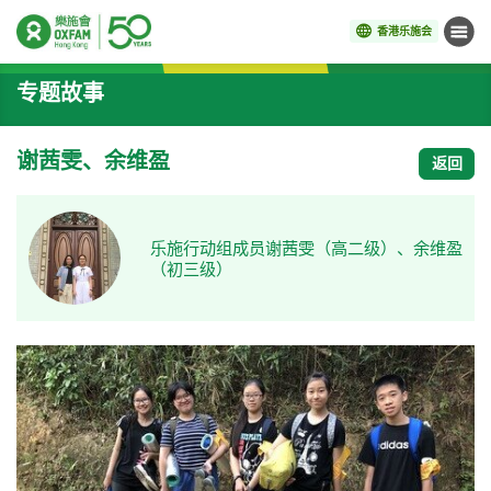
香港乐施会
菜单
开始主要内容
专题故事
谢茜雯、余维盈
返回
乐施行动组成员谢茜雯（高二级）、余维盈
（初三级）