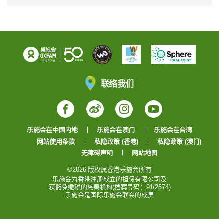
联络我们
Facebook
Weibo
Instagram
YouTube
乐施会在中国内地
乐施会在澳门
乐施会在台湾
网站使用条款
私隐政策 (香港)
私隐政策 (澳门)
无障碍声明
网站地图
©2026 版权属香港乐施会所有
乐施会为香港注册成立的担保有限公司及
获豁免缴税的慈善机构(档案号码：91/2674)
乐施会是国际乐施会联会的成员