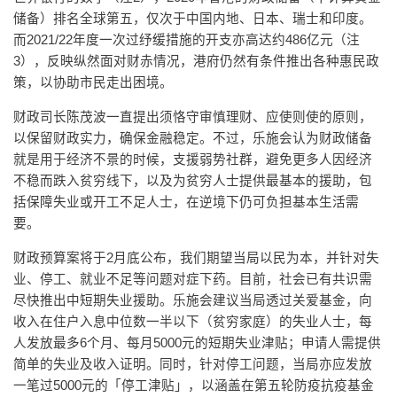
储备）排名全球第五，仅次于中国内地、日本、瑞士和印度。
而2021/22年度一次过纾缓措施的开支亦高达约486亿元（注
3），反映纵然面对财赤情况，港府仍然有条件推出各种惠民政
策，以协助市民走出困境。
财政司长陈茂波一直提出须恪守审慎理财、应使则使的原则，
以保留财政实力，确保金融稳定。不过，乐施会认为财政储备
就是用于经济不景的时候，支援弱势社群，避免更多人因经济
不稳而跌入贫穷线下，以及为贫穷人士提供最基本的援助，包
括保障失业或开工不足人士，在逆境下仍可负担基本生活需
要。
财政预算案将于2月底公布，我们期望当局以民为本，并针对失
业、停工、就业不足等问题对症下药。目前，社会已有共识需
尽快推出中短期失业援助。乐施会建议当局透过关爱基金，向
收入在住户入息中位数一半以下（贫穷家庭）的失业人士，每
人发放最多6个月、每月5000元的短期失业津贴；申请人需提供
简单的失业及收入证明。同时，针对停工问题，当局亦应发放
一笔过5000元的「停工津贴」，以涵盖在第五轮防疫抗疫基金