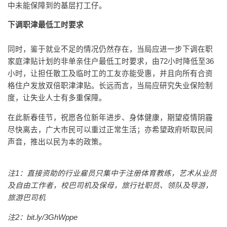
中未能保障到的基层打工仔。
下调职津最低工时要求
同时，鉴于就业不足的情况仍然存在，当局应进一步下调在职
家庭津贴计划的非单亲住户最低工时要求，由72小时降低至36
小时，让担任散工及临时工的工友亦能受惠，并且向所有合资
格住户发放双倍职津津贴。长远而言，当局应研究失业保险制
度，让失业人士有多重保障。
在此新春佳节，祝愿各位新年进步、身体健康，期望疫情阴霾
尽快离去，广大市民可以重过正常生活；亦希望政府听取民间
声音，推出以民为本的政策。
注1：直接资助的行业雇员只集中于注册体育教练，艺术从业员
及自由工作者，校巴司机及保母，旅行社职员、领队及导游，
旅游巴司机
注2：bit.ly/3GhWppe