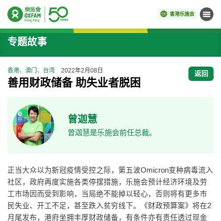
香港乐施会
菜单
开始主要内容
专题故事
香港、澳门、台湾
2022年2月08日
返回
善用财政储备 助失业者脱困
曾迦慧
曾迦慧是乐施会前任总裁。
正当大众以为新冠疫情受控之际，第五波Omicron变种病毒流入
社区，政府再度实施各类停摆措施，乐施会预计经济环境及劳
工市场因而受到影响，当局绝不能掉以轻心，否则将有更多市
民失业、开工不足，甚至跌入贫穷线下。《财政预算案》将在2
月尾发布，港府坐拥丰厚财政储备，有条件亦有责任透过现金