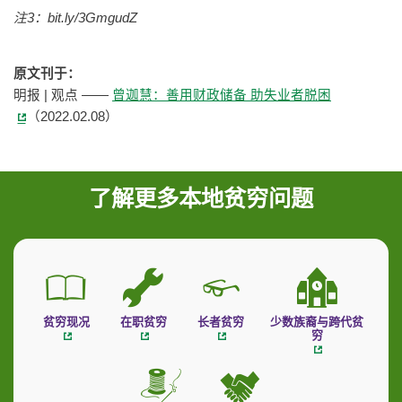
注3：bit.ly/3GmgudZ
原文刊于：
明报 | 观点 ——
曾迦慧：善用财政储备 助失业者脱困
（2022.02.08）
了解更多本地贫穷问题
贫穷现况
在职贫穷
长者贫穷
少数族裔与跨代贫
穷