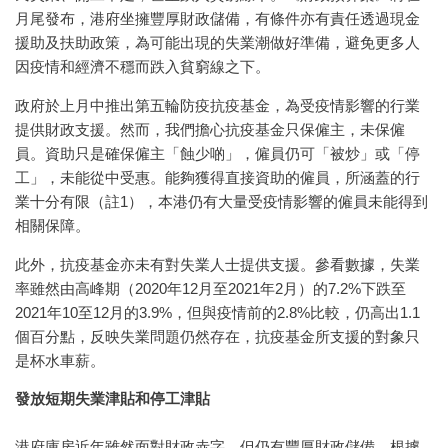
月尾發布，港府坐擁豐厚財政儲備，有條件亦有責任透過現金
援助及扶助政策，為可能出現的失業潮做好準備，避免更多人
因疫情和經濟不穩而跌入貧窮線之下。
政府於上月中推出第五輪防疫抗疫基金，為受疫情影響的行業
提供財政支援。然而，我們擔心抗疫基金只保僱主，未保僱
員。資助只是確保僱主「蝕少啲」，僱員仍可「被炒」或「停
工」，未能從中受惠。能夠獲得直接資助的僱員，所涵蓋的行
業十分有限（註1），本港仍有大量受疫情影響的僱員未能得到
相關保障。
此外，抗疫基金亦未有對失業人士提供支援。參看數據，失業
率雖然由高峰期（2020年12月至2021年2月）的7.2%下跌至
2021年10至12月的3.9%，但與疫情前的2.8%比較，仍高出1.1
個百分點，反映失業問題仍然存在，抗疫基金所支援的對象只
是杯水車薪。
發放短期失業津貼和停工津貼
港府庫房近年雖然面對財政赤字，但仍有豐厚財政儲備。根據