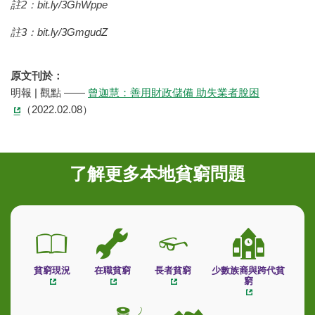
註2：bit.ly/3GhWppe
註3：bit.ly/3GmgudZ
原文刊於：
明報 | 觀點 ——
曾迦慧：善用財政儲備 助失業者脫困
（2022.02.08）
了解更多本地貧窮問題
貧窮現況
在職貧窮
長者貧窮
少數族裔與跨代貧
窮