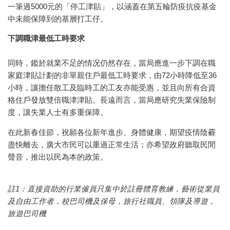
一筆過5000元的「停工津貼」，以涵蓋在第五輪防疫抗疫基金
中未能保障到的基層打工仔。
下調職津最低工時要求
同時，鑑於就業不足的情况仍然存在，當局應進一步下調在職
家庭津貼計劃的非單親住戶最低工時要求，由72小時降低至36
小時，讓擔任散工及臨時工的工友亦能受惠，並且向所有合資
格住戶發放雙倍職津津貼。長遠而言，當局應研究失業保險制
度，讓失業人士有多重保障。
在此新春佳節，祝願各位新年進步、身體健康，期望疫情陰霾
盡快離去，廣大市民可以重過正常生活；亦希望政府聽取民間
聲音，推出以民為本的政策。
註1：直接資助的行業僱員只集中於註冊體育教練，藝術從業員
及自由工作者，校巴司機及保母，旅行社職員、領隊及導遊，
旅遊巴司機