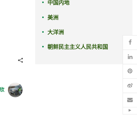
中国内地
美洲
大洋洲
Fa
朝鲜民主主义人民共和国
Li
分享
Pi
微
欣
电
Hid