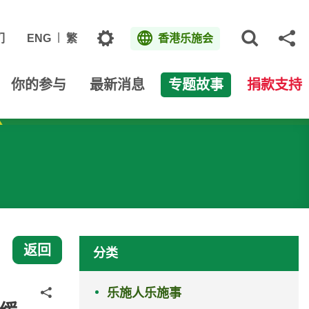
主题
们
ENG
繁
香港乐施会
打开网
分
你的参与
最新消息
专题故事
捐款支持
返回
分类
乐施人乐施事
分享