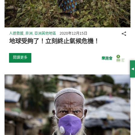
分享
人道救援, 非洲, 亞洲其他地區
2020年12月15日
地球受夠了！立刻終止氣候危機！
閱讀更多
樂施會
S