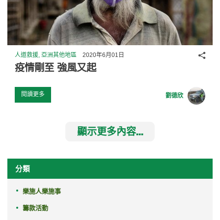
分享
人道救援, 亞洲其他地區
2020年6月01日
疫情剛至 強風又起
閱讀更多
劉德欣
顯示更多內容...
分類
樂施人樂施事
籌款活動