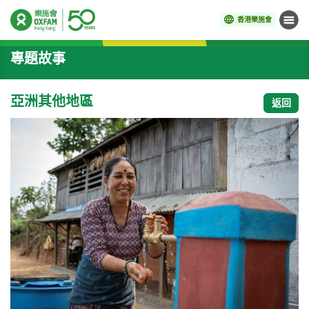
香港樂施會
目錄
開始主要內容
專題故事
亞洲其他地區
返回