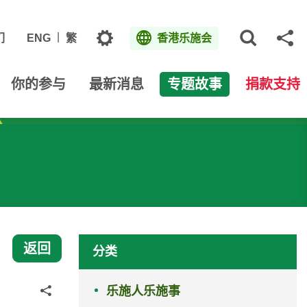
主题
们
ENG
繁
香港乐施会
打开网
分
你的参与
最新消息
专题故事
捐款支持
返回
分类
乐施人乐施事
分享