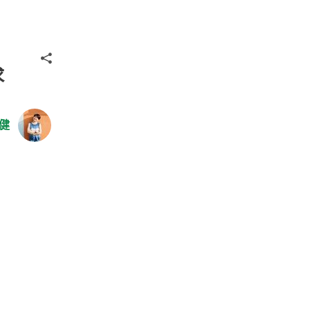
分享
求
健