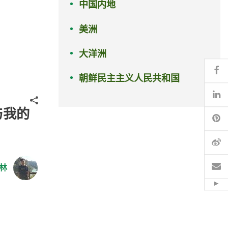
中国内地
美洲
大洋洲
Fa
朝鲜民主主义人民共和国
Li
分享
与我的
Pi
微
电
林
Hid