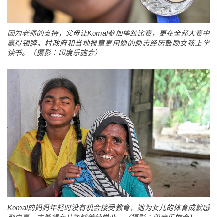
因为老师的支持，父母让Komal参加摔跤比赛，更在全邦大赛中
赢得银牌。村政府和当地报章更用她的励志经历鼓励女孩上学
读书。（摄影︰印度乐施会）
Komal的妈妈年轻时没有机会接受教育，她为女儿的体育成就感