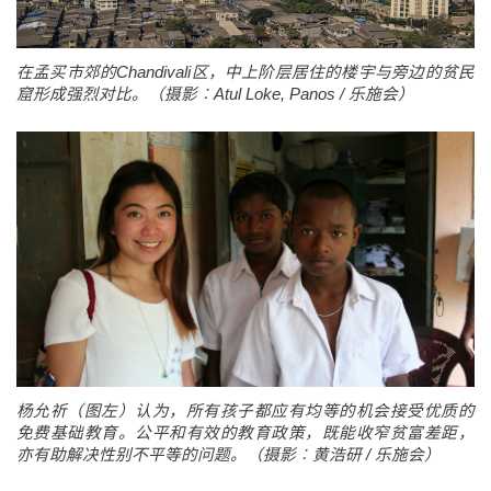
在孟买市郊的Chandivali区，中上阶层居住的楼宇与旁边的贫民
窟形成强烈对比。（摄影︰Atul Loke, Panos / 乐施会）
杨允祈（图左）认为，所有孩子都应有均等的机会接受优质的
免费基础教育。公平和有效的教育政策，既能收窄贫富差距，
亦有助解决性别不平等的问题。（摄影︰黄浩研 / 乐施会）