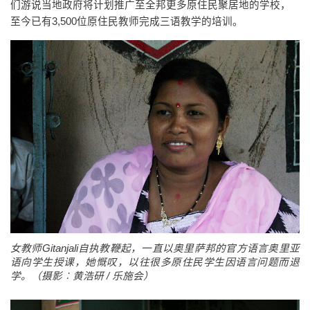
们游说当地政府将计划推广至全邦更多原住民聚居地的学校，
至今已有3,500位原住民教师完成三语教学的培训。
女教师Gitanjali自执教鞭起，一直以奥里萨邦的官方语言奥里亚
语向学生授课，她慨叹，以往很多原住民学生因语言问题而退
学。（摄影︰黄浩研 / 乐施会）