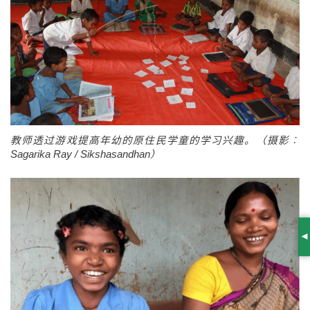
教师透过游戏提高年幼的原住民学童的学习兴趣。（摄影︰
Sagarika Ray / Sikshasandhan）
S