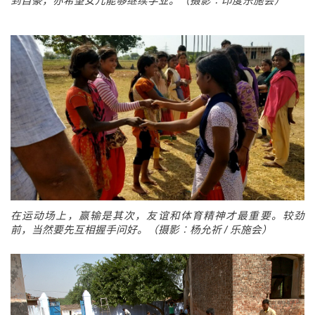
到自豪，亦希望女儿能够继续学业。（摄影︰印度乐施会）
在运动场上，赢输是其次，友谊和体育精神才最重要。较劲
前，当然要先互相握手问好。（摄影︰杨允祈 / 乐施会）