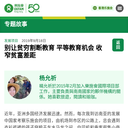
香港乐施会
菜单
开始主要内容
专题故事
发展项目
2019年9月18日
返
别让贫穷割断教育 平等教育机会 收
回
窄贫富差距
杨允祈
楊允祈於2015年2月加入樂施會國際項目部
工作，主要負責與南南國家的夥伴機構的關
係。她喜歡旅遊，閱讀和瑜珈。
近年，亚洲多国经济发展迅速。然而，每次我到访南亚的发展
中国家考察乐施会的项目，由机场到市区的公路上，总会遇到
衣衫褴褛的孩子穿梭于车水马龙之间，向司机和乘客兜售小商