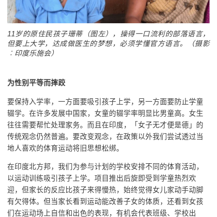
11岁的原住民孩子珊蒂（图左），操得一口流利的部落语言，
但要上大学，达成做医生的梦想，必须学懂官方语言。（摄影
︰印度乐施会）
为性别平等而摔跤
要保持入学率，一方面要吸引孩子上学，另一方面要防止学童
辍学。在许多发展中国家，女童的辍学率明显比男童高。女生
往往需要帮忙处理家务。而且在印度，「女子无才便是德」的
传统观念仍然普遍。要改变观念，在政策以外我们尝试透过当
地人喜欢的体育运动将旧思想松绑。
在印度北方邦，我们为参与计划的学校安排不同的体育活动，
以运动训练吸引孩子上学。项目推出后旋即受到学童热烈欢
迎，但家长的反应比孩子来得慢热，始终觉得女儿家动手动脚
有欠得体。但当家长看到运动能改善子女的体质，还看到女孩
们在运动场上自信和出色的表现，有机会代表班级、学校出