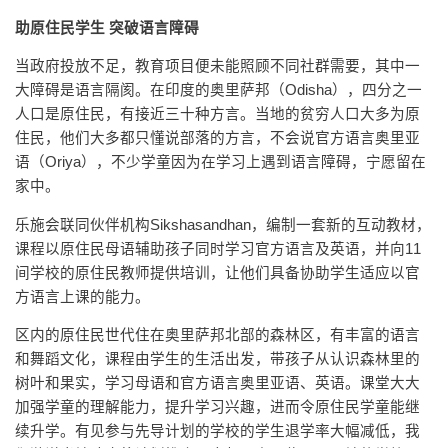
助原住民学生 突破语言障碍
当政府投放不足，教育项目便未能照顾不同社群需要，其中一
大障碍是语言隔阂。在印度的奥里萨邦（Odisha），四分之一
人口是原住民，有接近三十种方言。当地的贫穷人口大多为原
住民，他们大多都只懂说部落的方言，不会说官方语言奥里亚
语（Oriya），不少学童因为在学习上遇到语言障碍，宁愿留在
家中。
乐施会联同伙伴机构Sikshasandhan，编制一套新的互动教材，
课程以原住民母语辅助孩子同时学习官方语言及英语，并向11
间学校的原住民教师提供培训，让他们具备协助学生适应以官
方语言上课的能力。
区内的原住民世代住在奥里萨邦北部的森林区，有丰富的语言
和舞蹈文化，课程由学生的生活出发，带孩子从认识森林里的
树叶和果实，学习母语和官方语言奥里亚语、英语。课堂大大
加强学童的理解能力，提升学习兴趣，进而令原住民学童能继
续升学。有见参与先导计划的学校的学生退学率大幅减低，我