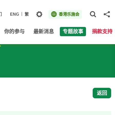
主题
们
ENG
繁
香港乐施会
打开网
分
你的参与
最新消息
专题故事
捐款支持
返回