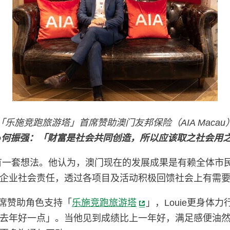
「乐施竞跑旅游塔」首席赞助澳门友邦保险（AIA Macau
e Ho何振强：「财富是社会共同创造，所以应该取之社会用
社会责任有一套想法。他认为，澳门现在的发展成果是有赖全
企业社会责任，透过各项目及活动积极回馈社会上有需
首席赞助角色支持「
乐施竞跑旅游塔
」，Louie更身
去年好一点」。当他见到成绩比上一年好，满足感便油