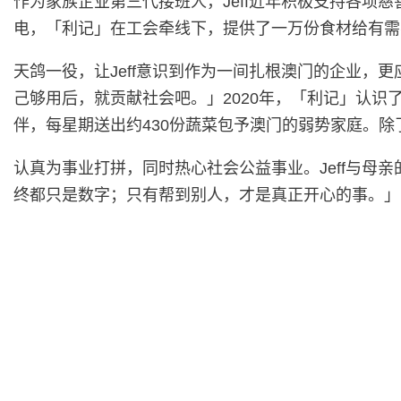
作为家族企业第三代接班人，Jeff近年积极支持各项慈
电，「利记」在工会牵线下，提供了一万份食材给有需
天鸽一役，让Jeff意识到作为一间扎根澳门的企业，
己够用后，就贡献社会吧。」2020年，「利记」认
伴，每星期送出约430份蔬菜包予澳门的弱势家庭。
认真为事业打拼，同时热心社会公益事业。Jeff与
终都只是数字；只有帮到别人，才是真正开心的事。」