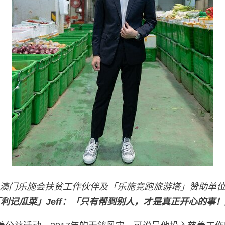
澳门乐施会扶贫工作伙伴及「乐施竞跑旅游塔」赞助单
利记瓜菜」Jeff：「只有帮到别人，才是真正开心的事