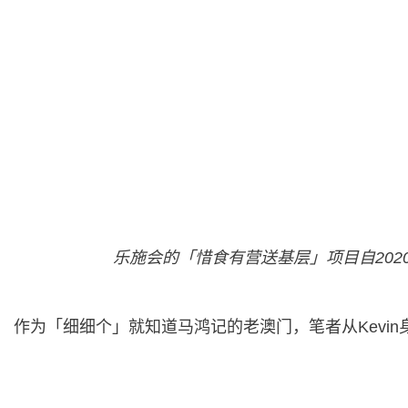
乐施会的「惜食有营送基层」项目自202
作为「细细个」就知道马鸿记的老澳门，笔者从Kevi