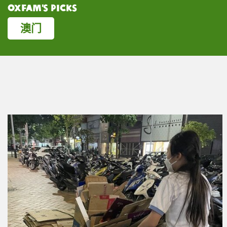
Oxfam’s Picks
澳门