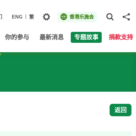
主题
们
ENG
繁
香港乐施会
打开网
分
你的参与
最新消息
专题故事
捐款支持
返回