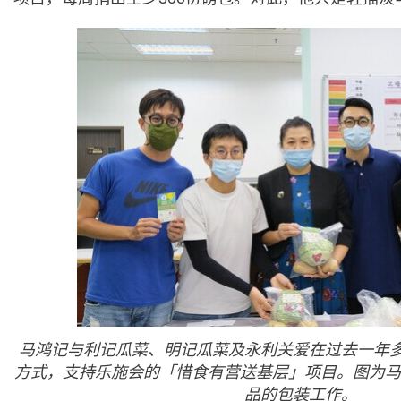
马鸿记与利记瓜菜、明记瓜菜及永利关爱在过去一年
方式，支持乐施会的「惜食有营送基层」项目。图为马鸿
品的包装工作。