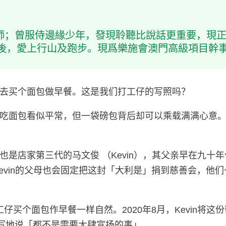
師；曾服侍邊緣少年，發現聆聽比說話更重要，現
記後，愛上行山及跑步。現爲樂施會澳門高級項目幹
去买个面包做早餐。这是我们打工仔的写照吗？
吃面包看似平常，但一袋磅包背后却可以乘载满满心意
是店家第三代的马文俊 （Kevin），其父亲早在九十
Kevin的父母也会固定把这封「大利是」捐到慈善会，
工仔买个面包作早餐一样自然。2020年8月，Kevin
淡写地说「都不是需要大肆宣扬的事」。