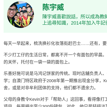
陈宇威
陳宇威喜歡說話，所以成為教
上追尋知識，2014年加入牛
每天一早起来，梳洗换衫化妆落街赶巴士……还有，要
不少打工仔的生活日常，都离不开一个有面包的早晨。
的关怀，托付在一袋一袋的面包上。
乐善好施可说是马鸿记饼家的传统。现时店舖负责人、也
学；自澳门特区政府于2008年第一期推出现金分享，
舍，或是对非牟利团体的支持，他们都不遗余力。
父母的身教令Kevin对于「帮助人」这回事，看得像打
项目，每周捐出至少300份磅包。对此，他只是轻描